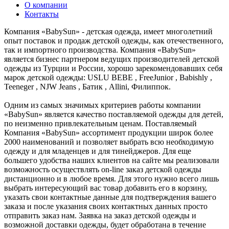
О компании
Контакты
Компания «BabySun» - детская одежда, имеет многолетний
опыт поставок и продаж детской одежды, как отечественного,
так и импортного производства. Компания «BabySun»
является бизнес партнером ведущих производителей детской
одежды из Турции и России, хорошо зарекомендовавших себя
марок детской одежды: USLU BEBE , FreeJunior , Babishly ,
Teeneger , NJW Jeans , Батик , Allini, Филиппок.
Одним из самых значимых критериев работы компании
«BabySun» является качество поставляемой одежды для детей,
по неизменно привлекательным ценам. Поставляемый
Компания «BabySun» ассортимент продукции широк более
2000 наименований и позволяет выбрать всю необходимую
одежду и для младенцев и для тинейджеров. Для еще
большего удобства наших клиентов на сайте мы реализовали
возможность осуществлять on-line заказ детской одежды
дистанционно и в любое время. Для этого нужно всего лишь
выбрать интересующий вас товар добавить его в корзину,
указать свои контактные данные для подтверждения вашего
заказа и после указания своих контактных данных просто
отправить заказ нам. Заявка на заказ детской одежды и
возможной доставки одежды, будет обработана в течение