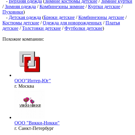
-
Верхняя одежда
(
Зимние костюмы детские
/
Зимние куртки
/
Зимняя одежда
/
Комбинезоны зимние
/
Куртки детские
/
Пуховики
)
-
Детская одежда
(
Брюки детские
/
Комбинезоны детские
/
Костюмы детские
/
Одежда для новорожденных
/
Платья
детские
/
Толстовки детские
/
Футболки детские
)
Похожие компании:
ООО"Интер-Юг"
г. Москва
OOO "Викки-Никки"
г. Санкт-Петербург