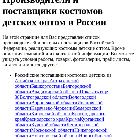
поставщики костюмов
детских оптом в России
На этой странице для Вас представлен список
производителей и оптовых поставщиков Российской
Федерации, реализующих костюмы детские оптом. Кроме
описания компаний и их контактной информации, Вы можете
увидеть условия работы, товары, фотогалерии, прайс-листы,
каталоги и многое другое.
Российские поставщики костюмов детских из:
Алтайского края
Астраханской
области
Башкортостана
Белгородской
области
Владимирской области
Показать еще
38
Волгоградской области
Вологодской
области
Воронежской области
Ивановской
области
Карачаево-Черкесии
Кемеровской
области
Кировской области
Краснодарского
края
Красноярского края
Крыма
Курганской
области
Курской области
Ленинградской
области
Московской области
Нижегородской
области
Новгородской области
Новосибирской