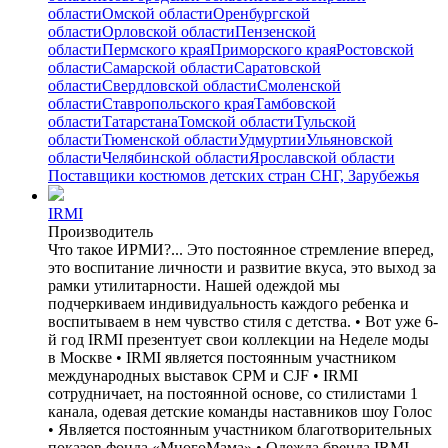
области
Омской области
Оренбургской
области
Орловской области
Пензенской
области
Пермского края
Приморского края
Ростовской
области
Самарской области
Саратовской
области
Свердловской области
Смоленской
области
Ставропольского края
Тамбовской
области
Татарстана
Томской области
Тульской
области
Тюменской области
Удмуртии
Ульяновской
области
Челябинской области
Ярославской области
Поставщики костюмов детских стран СНГ, Зарубежья
IRMI
Производитель
Что такое ИРМИ?... Это постоянное стремление вперед,
это воспитание личности и развитие вкуса, это выход за
рамки утилитарности. Нашей одеждой мы
подчеркиваем индивидуальность каждого ребенка и
воспитываем в нем чувство стиля с детства. • Вот уже 6-
й год IRMI презентует свои коллекции на Неделе моды
в Москве • IRMI является постоянным участником
международных выставок CPM и CJF • IRMI
сотрудничает, на постоянной основе, со стилистами 1
канала, одевая детские команды наставников шоу Голос
• Является постоянным участником благотворительных
показов фонда «МногоМама» • Одежда бренда IRMI