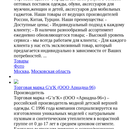
оптовых поставок одежды, обуви, аксессуаров для
мужчин,женщин и детей, аксессуаров для мобильных
гаджетов. Наши товары от ведущих производителей
России, Китая, Турции. Наши преимущества: -
Доступные цены; - Индивидуальный подход к каждому
клиенту; - В наличии разнообразный ассортимент
ежедневно обновляющегося товара; - Высокий уровень
сервиса - мы всегда работаем для клиента; - Для каждого
клиента у нас есть эксклюзивный товар, который
предлагается индивидуально в зависимости от Ваших
потребностей. ...
Товары
Фото
Москва
,
Московская область
Торговая марка G'n'K (ООО Ариадна-96)
Производитель
Торговая марка «G’n’K» (ООО «Ариадна-96») –
российский производитель модной детской верхней
одежды. С 1996 года компания специализируется на
изготовлении уникальных моделей с натуральным
пуховым и синтетическим утеплителем в возрастной
группе от 0 до 17 лет в среднем ценовом сегменте.
Ежегодно выпускаем зимнюю и осенне/весеннюю