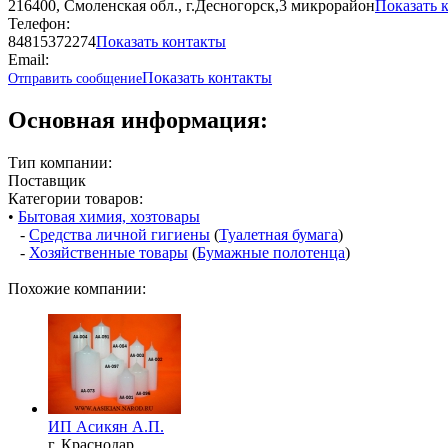
216400, Смоленская обл., г.Десногорск,3 микрорайон
Показать 
Телефон:
84815372274
Показать контакты
Email:
Показать контакты
Отправить сообщение
Основная информация:
Тип компании:
Поставщик
Категории товаров:
•
Бытовая химия, хозтовары
-
Средства личной гигиены
(
Туалетная бумага
)
-
Хозяйственные товары
(
Бумажные полотенца
)
Похожие компании:
ИП Асикян А.П.
г. Краснодар