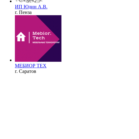
ИП Юдин А.В.
г. Пенза
МЕБИОР ТЕХ
г. Саратов