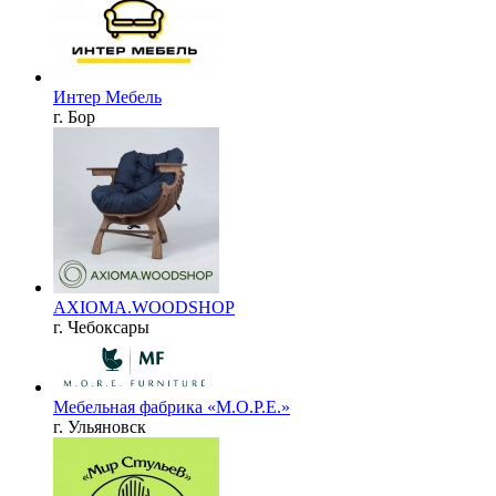
Интер Мебель
г. Бор
AXIOMA.WOODSHOP
г. Чебоксары
Мебельная фабрика «М.О.Р.Е.»
г. Ульяновск