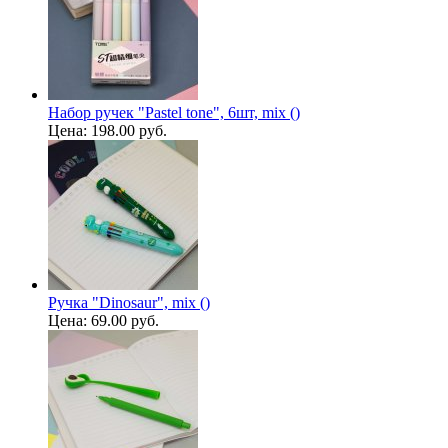
Набор ручек "Pastel tone", 6шт, mix ()
Цена:
198.00 руб.
Ручка "Dinosaur", mix ()
Цена:
69.00 руб.