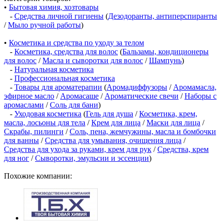
•
Бытовая химия, хозтовары
-
Средства личной гигиены
(
Дезодоранты, антиперспиранты
/
Мыло ручной работы
)
•
Косметика и средства по уходу за телом
-
Косметика, средства для волос
(
Бальзамы, кондиционеры
для волос
/
Масла и сыворотки для волос
/
Шампунь
)
-
Натуральная косметика
-
Профессиональная косметика
-
Товары для ароматерапии
(
Аромадиффузоры
/
Аромамасла,
эфирное масло
/
Аромасаше
/
Ароматические свечи
/
Наборы с
аромаслами
/
Соль для бани
)
-
Уходовая косметика
(
Гель для душа
/
Косметика, крем,
масла, лосьоны для тела
/
Крем для лица
/
Маски для лица
/
Скрабы, пилинги
/
Соль, пена, жемчужины, масла и бомбочки
для ванны
/
Средства для умывания, очищения лица
/
Средства для ухода за руками, крем для рук
/
Средства, крем
для ног
/
Сыворотки, эмульсии и эссенции
)
Похожие компании: