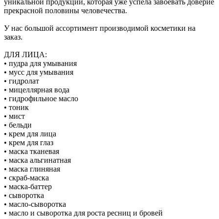
уникальной продукции, которая уже успела завоевать доверие
прекрасной половины человечества.
У нас большой ассортимент производимой косметики на
заказ.
ДЛЯ ЛИЦА:
• пудра для умывания
• мусс для умывания
• гидролат
• мицеллярная вода
• гидрофильное масло
• тоник
• мист
• бельди
• крем для лица
• крем для глаз
• маска тканевая
• маска альгинатная
• маска глиняная
• скраб-маска
• маска-баттер
• сыворотка
• масло-сыворотка
• масло и сыворотка для роста ресниц и бровей