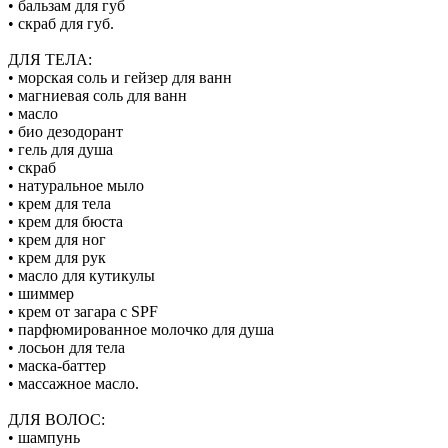
• бальзам для губ
• скраб для губ.
ДЛЯ ТЕЛА:
• морская соль и гейзер для ванн
• магниевая соль для ванн
• масло
• био дезодорант
• гель для душа
• скраб
• натуральное мыло
• крем для тела
• крем для бюста
• крем для ног
• крем для рук
• масло для кутикулы
• шиммер
• крем от загара с SPF
• парфюмированное молочко для душа
• лосьон для тела
• маска-баттер
• массажное масло.
ДЛЯ ВОЛОС:
• шампунь