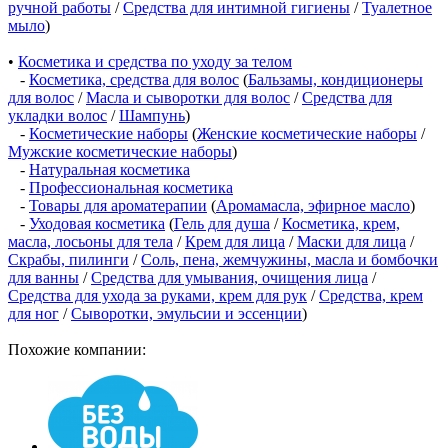
ручной работы
/
Средства для интимной гигиены
/
Туалетное
мыло
)
•
Косметика и средства по уходу за телом
-
Косметика, средства для волос
(
Бальзамы, кондиционеры
для волос
/
Масла и сыворотки для волос
/
Средства для
укладки волос
/
Шампунь
)
-
Косметические наборы
(
Женские косметические наборы
/
Мужские косметические наборы
)
-
Натуральная косметика
-
Профессиональная косметика
-
Товары для ароматерапии
(
Аромамасла, эфирное масло
)
-
Уходовая косметика
(
Гель для душа
/
Косметика, крем,
масла, лосьоны для тела
/
Крем для лица
/
Маски для лица
/
Скрабы, пилинги
/
Соль, пена, жемчужины, масла и бомбочки
для ванны
/
Средства для умывания, очищения лица
/
Средства для ухода за руками, крем для рук
/
Средства, крем
для ног
/
Сыворотки, эмульсии и эссенции
)
Похожие компании: