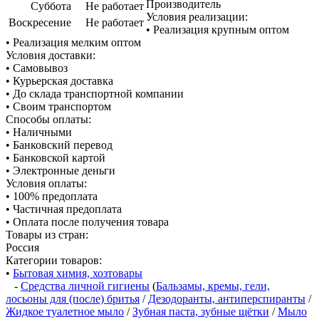
Производитель
Суббота
Не работает
Условия реализации:
Воскресение
Не работает
• Реализация крупным оптом
• Реализация мелким оптом
Условия доставки:
• Самовывоз
• Курьерская доставка
• До склада транспортной компании
• Своим транспортом
Способы оплаты:
• Наличными
• Банковский перевод
• Банковской картой
• Электронные деньги
Условия оплаты:
• 100% предоплата
• Частичная предоплата
• Оплата после получения товара
Товары из стран:
Россия
Категории товаров:
•
Бытовая химия, хозтовары
-
Средства личной гигиены
(
Бальзамы, кремы, гели,
лосьоны для (после) бритья
/
Дезодоранты, антиперспиранты
/
Жидкое туалетное мыло
/
Зубная паста, зубные щётки
/
Мыло