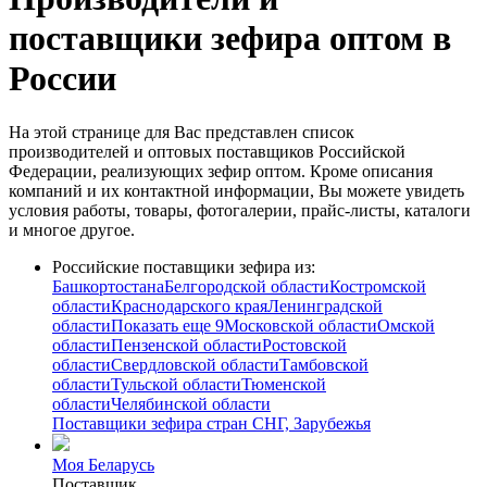
поставщики зефира оптом в
России
На этой странице для Вас представлен список
производителей и оптовых поставщиков Российской
Федерации, реализующих зефир оптом. Кроме описания
компаний и их контактной информации, Вы можете увидеть
условия работы, товары, фотогалерии, прайс-листы, каталоги
и многое другое.
Российские поставщики зефира из:
Башкортостана
Белгородской области
Костромской
области
Краснодарского края
Ленинградской
области
Показать еще 9
Московской области
Омской
области
Пензенской области
Ростовской
области
Свердловской области
Тамбовской
области
Тульской области
Тюменской
области
Челябинской области
Поставщики зефира стран СНГ, Зарубежья
Моя Беларусь
Поставщик