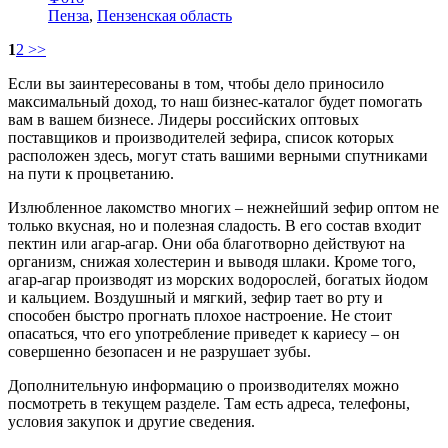
Пенза
,
Пензенская область
1
2
>>
Если вы заинтересованы в том, чтобы дело приносило
максимальный доход, то наш бизнес-каталог будет помогать
вам в вашем бизнесе. Лидеры российских оптовых
поставщиков и производителей зефира, список которых
расположен здесь, могут стать вашими верными спутниками
на пути к процветанию.
Излюбленное лакомство многих – нежнейший зефир оптом не
только вкусная, но и полезная сладость. В его состав входит
пектин или агар-агар. Они оба благотворно действуют на
организм, снижая холестерин и выводя шлаки. Кроме того,
агар-агар производят из морских водорослей, богатых йодом
и кальцием. Воздушный и мягкий, зефир тает во рту и
способен быстро прогнать плохое настроение. Не стоит
опасаться, что его употребление приведет к кариесу – он
совершенно безопасен и не разрушает зубы.
Дополнительную информацию о производителях можно
посмотреть в текущем разделе. Там есть адреса, телефоны,
условия закупок и другие сведения.