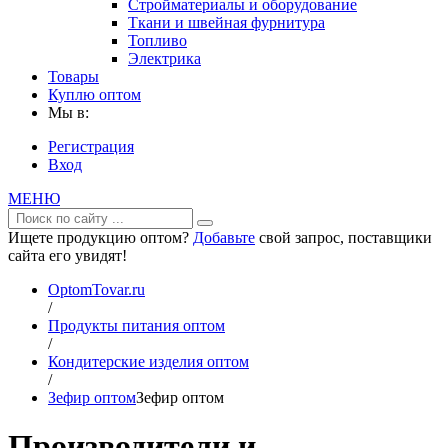
Стройматериалы и оборудование
Ткани и швейная фурнитура
Топливо
Электрика
Товары
Куплю оптом
Мы в:
Регистрация
Вход
МЕНЮ
Ищете продукцию оптом?
Добавьте
свой запрос, поставщики
сайта его увидят!
OptomTovar.ru
/
Продукты питания оптом
/
Кондитерские изделия оптом
/
Зефир оптом
Зефир оптом
Производители и