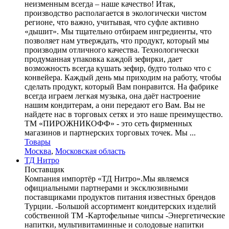
неизменным всегда – наше качество! Итак,
производство располагается в экологически чистом
регионе, что важно, учитывая, что суфле активно
«дышит». Мы тщательно отбираем ингредиенты, что
позволяет нам утверждать, что продукт, который мы
производим отличного качества. Технологически
продуманная упаковка каждой зефирки, дает
возможность всегда кушать зефир, будто только что с
конвейера. Каждый день мы приходим на работу, чтобы
сделать продукт, который Вам понравится. На фабрике
всегда играем легкая музыка, она даёт настроение
нашим кондитерам, а они передают его Вам. Вы не
найдете нас в торговых сетях и это наше преимущество.
ТМ «ПИРОЖНИКОФФ» - это сеть фирменных
магазинов и партнерских торговых точек. Мы ...
Товары
Москва
,
Московская область
ТД Нитро
Поставщик
Компания импортёр «ТД Нитро».Мы являемся
официальными партнерами и эксклюзивными
поставщиками продуктов питания известных брендов
Турции. -Большой ассортимент кондитерских изделий
собственной ТМ -Картофельные чипсы -Энергетические
напитки, мультивитаминные и солодовые напитки