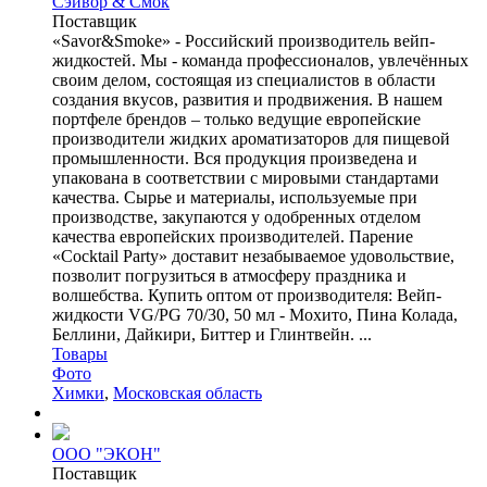
Сэйвор & Смок
Поставщик
«Savor&Smoke» - Российский производитель вейп-
жидкостей. Мы - команда профессионалов, увлечённых
своим делом, состоящая из специалистов в области
создания вкусов, развития и продвижения. В нашем
портфеле брендов – только ведущие европейские
производители жидких ароматизаторов для пищевой
промышленности. Вся продукция произведена и
упакована в соответствии с мировыми стандартами
качества. Сырье и материалы, используемые при
производстве, закупаются у одобренных отделом
качества европейских производителей. Парение
«Cocktail Party» доставит незабываемое удовольствие,
позволит погрузиться в атмосферу праздника и
волшебства. Купить оптом от производителя: Вейп-
жидкости VG/PG 70/30, 50 мл - Мохито, Пина Колада,
Беллини, Дайкири, Биттер и Глинтвейн. ...
Товары
Фото
Химки
,
Московская область
OOO "ЭКОН"
Поставщик