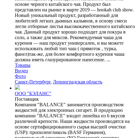
основе черного китайского чая. Продукт был
представлен на рынке в марте 2019 — hookah club show.
Новый уникальный продукт, разработанный для
любителей легких дымных кальянов, в основу смеси
легли отборные листья высококачественного китайского
чая. Данный продукт хорошо подходит для покура в
соло, а также для миксов. Рекомендуемая чаша для
курения — наш продукт универсален, и вы можете
использовать любой тип чаш ( прямоток , турка,
фанел)так-же, для более комфортного курения чаша
должна иметь глазурированное нанесение. ...
Товары
Видео
Фото
Санкт-Петербург
,
Ленинградская область
ООО "БЭЛАНС"
Поставщик
Компания "BALANCE" занимается производством
жидкостей для электронных сигарет. В продукцию
компании "BALANCE" входит линейка из 6 вкусов
различной крепости. Наши жидкости производятся на
основе сертифицированного сырья высшей очистки
(USP): пропиленгликоль (BАSF Германия),
растительный глицерин (NO Германия); никотин