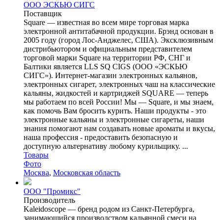
ООО ЭСКЬЮ СИГС
Поставщик
Square — известная во всем мире торговая марка
электронной антитабачной продукции. Брэнд основан в
2005 году (город Лос-Анджелес, США). Эксклюзивным
дистрибьютором и официальным представителем
торговой марки Square на территории РФ, СНГ и
Балтики является LLS SQ CIGS (ООО «ЭСКЬЮ
СИГС»). Интернет-магазин электронных кальянов,
электронных сигарет, электронных чаш на классические
кальяны, жидкостей и картриджей SQUARE — теперь
мы работаем по всей России! Мы — Square, и мы знаем,
как помочь Вам бросить курить. Наши продукты - это
электронные кальяны и электронные сигареты, наши
знания помогают нам создавать новые ароматы и вкусы,
наша профессия - предоставить безопасную и
доступную альтернативу любому курильщику. ...
Товары
Фото
Москва
,
Московская область
ООО "Промикс"
Производитель
Kaleidoscope — бренд родом из Санкт-Петербурга,
занимающийся производством кальянной смеси на