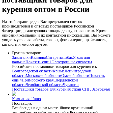
курения оптом в России
На этой странице для Вас представлен список
производителей и оптовых поставщиков Российской
Федерации, реализующих товары для курения оптом. Кроме
описания компаний и их контактной информации, Вы можете
увидеть условия работы, товары, фотогалерии, прайс-листы,
каталоги и многое другое.
Группы товаров:
Зажигалки
Кальяны
Сигареты
Табак
Уголь для
кальяна
Показать еще 1
Электронные сигареты
Российские поставщики товаров для курения из:
Волгоградской области
Крыма
Ленинградской
области
Московской области
Омской области
Показать
еще 4
Приморского края
Свердловской
области
Челябинской области
Чувашии
Поставщики товаров для курения стран СНГ, Зарубежья
Компания ilfumo
Поставщик
Все бренды в одном месте. ilfumo крупнейший
дистрибьютор вейп-жидкостей в России со своей