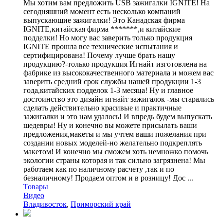
Мы хотим вам предложить USB зажигалки IGNITE! На
сегодняшний момент есть несколько компаний
выпускающие зажигалки! Это Канадская фирма
IGNITE,китайская фирма *******,и китайские
подделки! Но могу вас заверить только продукция
IGNITE прошла все технические испытания и
сертифицирована! Почему лучше брать нашу
продукцию?-только продукция Игнайт изготовлена на
фабрике из высококачественного материала и можем вас
заверить средний срок службы нашей продукции 1-3
года,китайских подделок 1-3 месяца! Ну и главное
достоинство это дизайн игнайт зажигалок -мы старались
сделать действительно красивые и практичные
зажигалки и это нам удалось! И впредь будем выпускать
шедевры! Ну и конечно вы можете присылать ваши
предложения,макеты и мы учтем ваши пожелания при
создании новых моделей-но желательно подкреплять
макетом! И конечно мы сможем хоть немножко помочь
экологии страны которая и так сильно загрязнена! Мы
работаем как по наличному расчету ,так и по
безналичному! Продаем оптом и в розницу! Дос ...
Товары
Видео
Владивосток
,
Приморский край