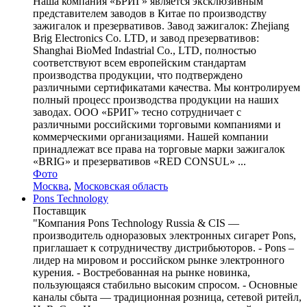
Наша компания «БРИГ» является эксклюзивным
представителем заводов в Китае по производству
зажигалок и презервативов. Завод зажигалок: Zhejiang
Brig Electronics Co. LTD, и завод презервативов:
Shanghai BioMed Indastrial Co., LTD, полностью
соответствуют всем европейским стандартам
производства продукции, что подтверждено
различными сертификатами качества. Мы контролируем
полный процесс производства продукции на наших
заводах. ООО «БРИГ» тесно сотрудничает с
различными российскими торговыми компаниями и
коммерческими организациями. Нашей компании
принадлежат все права на торговые марки зажигалок
«BRIG» и презервативов «RED CONSUL» ...
Фото
Москва
,
Московская область
Pons Technology
Поставщик
"Компания Pons Technology Russia & CIS —
производитель одноразовых электронных сигарет Pons,
приглашает к сотрудничеству дистрибьюторов. - Pons –
лидер на мировом и российском рынке электронного
курения. - Востребованная на рынке новинка,
пользующаяся стабильно высоким спросом. - Основные
каналы сбыта — традиционная розница, сетевой ритейл,