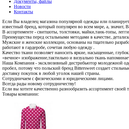
Документы, файлы
Новости
Контакты
Если Вы владелец магазина популярной одежды или планируете о
известный бренд, который популярен во всем мире, а, значит, 
В ассортименте - свитшоты, толстовки, майки,танк-топы, легг
Преимущества перед остальными методами в качестве, детализ
Мужские и женские коллекции, основаны на тщательно разраб
работают в гардеробе, сочетая любую одежду .
Качество ткани позволяет наносить яркие, насыщенные, глубоки
«вечное» изображение,тактильно и визуально ткань напоминае
Наша Компания - эксклюзивный дистрибьютор молодежной одеж
пробел, потому что польский бренд Bittersweet создает стиль
доставку покупок в любой уголок нашей страны.
Сотрудничаем с физическими и юридическими лицами.
Всегда рады новому сотрудничеству!
Если вы хотите качественно разнообразить ассортимент своей то
Товары компании: