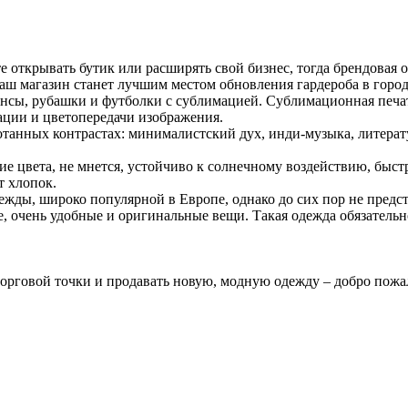
ткрывать бутик или расширять свой бизнес, тогда брендовая одеж
Ваш магазин станет лучшим местом обновления гардероба в город
инсы, рубашки и футболки с сублимацией. Сублимационная печат
ации и цветопередачи изображения.
отанных контрастах: минималистский дух, инди-музыка, литера
е цвета, не мнется, устойчиво к солнечному воздействию, быстр
т хлопок.
ды, широко популярной в Европе, однако до сих пор не предс
ные, очень удобные и оригинальные вещи. Такая одежда обязател
рговой точки и продавать новую, модную одежду – добро пожаловат