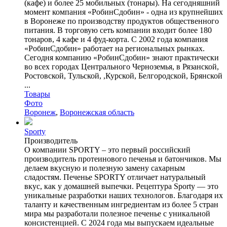
(кафе) и более 25 мобильных (тонары). На сегодняшний
момент компания «РобинСдобин» - одна из крупнейших
в Воронеже по производству продуктов общественного
питания. В торговую сеть компании входит более 180
тонаров, 4 кафе и 4 фуд-корта. С 2002 года компания
«РобинСдобин» работает на региональных рынках.
Сегодня компанию «РобинСдобин» знают практически
во всех городах Центрального Черноземья, в Рязанской,
Ростовской, Тульской, ,Курской, Белгородской, Брянской
...
Товары
Фото
Воронеж
,
Воронежская область
Sporty
Производитель
О компании SPORTY – это первый российский
производитель протеинового печенья и батончиков. Мы
делаем вкусную и полезную замену сахарным
сладостям. Печенье SPORTY отличает натуральный
вкус, как у домашней выпечки. Рецептура Sporty — это
уникальные разработки наших технологов. Благодаря их
таланту и качественным ингредиентам из более 5 стран
мира мы разработали полезное печенье с уникальной
консистенцией. С 2024 года мы выпускаем идеальные