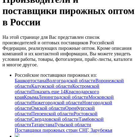
поставщики пирожных оптом
в России
На этой странице для Вас представлен список
производителей и оптовых поставщиков Российской
Федерации, реализующих пирожные оптом. Кроме описания
компаний и их контактной информации, Вы можете увидеть
условия работы, товары, фотогалерии, прайс-листы, каталоги
и многое другое.
Российские поставщики пирожных из:
Башкортостана
Волгоградской области
Воронежской
области
Калужской области
Костромской
области
Показать еще 14
Краснодарского
края
Крыма
Ленинградской области
Московской
области
Нижегородской области
Новгородской
области
Омской области
Оренбургской
области
Пензенской области
Ростовской
области
Свердловской области
Тамбовской
области
Татарстана
Тульской области
Поставщики пирожных стран СНГ, Зарубежья