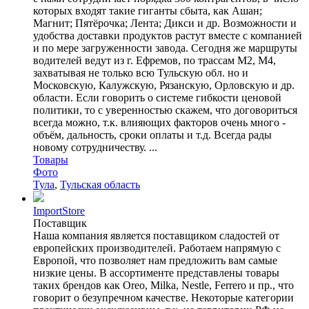
которых входят такие гиганты сбыта, как Ашан;
Магнит; Пятёрочка; Лента; Дикси и др. Возможности и
удобства доставки продуктов растут вместе с компанией
и по мере загруженности завода. Сегодня же маршруты
водителей ведут из г. Ефремов, по трассам М2, М4,
захватывая не только всю Тульскую обл. но и
Московскую, Калужскую, Рязанскую, Орловскую и др.
области. Если говорить о системе гибкости ценовой
политики, то с уверенностью скажем, что договориться
всегда можно, т.к. влияющих факторов очень много -
объём, дальность, сроки оплаты и т.д. Всегда рады
новому сотрудничеству. ...
Товары
Фото
Тула
,
Тульская область
ImportStore
Поставщик
Наша компания является поставщиком сладостей от
европейских производителей. Работаем напрямую с
Европой, что позволяет нам предложить вам самые
низкие цены. В ассортименте представлены товары
таких брендов как Oreo, Milka, Nestle, Ferrero и пр., что
говорит о безупречном качестве. Некоторые категории