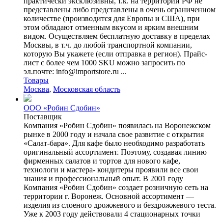
практически эксклюзивны, т.к. на территории РФ не
представлены либо представлены в очень ограниченном
количестве (производится для Европы и США), при
этом обладают отменным вкусом и ярким внешним
видом. Осуществляем бесплатную доставку в пределах
Москвы, в т.ч. до любой транспортной компании,
которую Вы укажете (если отправка в регион). Прайс-
лист с более чем 1000 SKU можно запросить по
эл.почте: info@importstore.ru ...
Товары
Москва
,
Московская область
ООО «Робин Сдобин»
Поставщик
Компания «Робин Сдобин» появилась на Воронежском
рынке в 2000 году и начала свое развитие с открытия
«Салат-бара». Для кафе было необходимо разработать
оригинальный ассортимент. Поэтому, создавая линию
фирменных салатов и тортов для нового кафе,
технологи и мастера- кондитеры проявили все свои
знания и профессиональный опыт. В 2001 году
Компания «Робин Сдобин» создает розничную сеть на
территории г. Воронеж. Основной ассортимент —
изделия из слоеного дрожжевого и бездрожжевого теста.
Уже к 2003 году действовали 4 стационарных точки