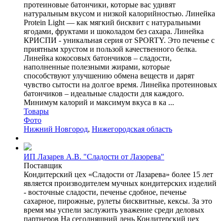
протеиновые батончики, которые вас удивят
натуральным вкусом и низкой калорийностью. Линейка
Protein Light — как мягкий бисквит с натуральными
ягодами, фруктами и шоколадом без сахара. Линейка
КРИСПИ - уникальная серия от SPORTY. Это печенье с
приятным хрустом и пользой качественного белка.
Линейка кокосовых батончиков – сладости,
наполненные полезными жирами, которые
способствуют улучшению обмена веществ и дарят
чувство сытости на долгое время. Линейка протеиновых
батончиков – идеальные сладости для каждого.
Минимум калорий и максимум вкуса в ка ...
Товары
Фото
Нижний Новгород
,
Нижегородская область
ИП Лазарев А.В. "Сладости от Лазорева"
Поставщик
Кондитерский цех «Сладости от Лазарева» более 15 лет
является производителем мучных кондитерских изделий
- восточные сладости, печенье сдобное, печенье
сахарное, пирожные, рулеты бисквитные, кексы. За это
время мы успели заслужить уважение среди деловых
партнеров На сегодняшний день Кондитерский цех