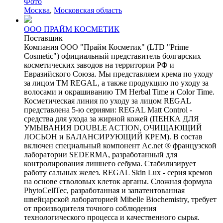
Фото
Москва
,
Московская область
ООО ПРАЙМ КОСМЕТИК
Поставщик
Компания ООО "Прайм Косметик" (LTD "Prime
Cosmetic") официальный представитель болгарских
косметических заводов на территории РФ и
Евразийского Союза. Мы представляем крема по уходу
за лицом ТМ REGAL, а также продукцию по уходу за
волосами и окрашиванию ТМ Herbal Time и Color Time.
Косметическая линия по уходу за лицом REGAL
представлена 5-ю сериями: REGAL Matt Control -
средства для ухода за жирной кожей (ПЕНКА ДЛЯ
УМЫВАНИЯ DOUBLE ACTION, ОЧИЩАЮЩИЙ
ЛОСЬОН и БАЛАНСИРУЮЩИЙ КРЕМ). В состав
включен специальный компонент Ac.net ® французской
лаборатории SEDERMA, разработанный для
контролирования лишнего себума. Стабилизирует
работу сальных желез. REGAL Skin Lux - серия кремов
на основе стволовых клеток арганы. Сложная формула
PhytoCellTec, разработанная и запатентованная
швейцарской лабораторией Mibelle Biochemistry, требует
от производителя точного соблюдения
технологического процесса и качественного сырья.