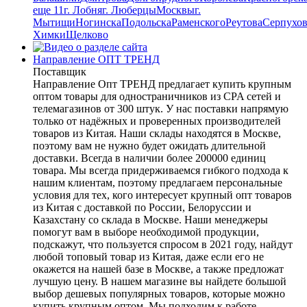
еще 11
г. Лобня
г. Люберцы
Москвы
г.
Мытищи
Ногинска
Подольска
Раменского
Реутова
Серпухов
Химки
Щелково
Направление ОПТ ТРЕНД
Поставщик
Направление Опт ТРЕНД предлагает купить крупным
оптом товары для одностраничников из CPA сетей и
телемагазинов от 300 штук. У нас поставки напрямую
только от надёжных и проверенных производителей
товаров из Китая. Наши склады находятся в Москве,
поэтому вам не нужно будет ожидать длительной
доставки. Всегда в наличии более 200000 единиц
товара. Мы всегда придерживаемся гибкого подхода к
нашим клиентам, поэтому предлагаем персональные
условия для тех, кого интересует крупный опт товаров
из Китая с доставкой по России, Белоруссии и
Казахстану со склада в Москве. Наши менеджеры
помогут вам в выборе необходимой продукции,
подскажут, что пользуется спросом в 2021 году, найдут
любой топовый товар из Китая, даже если его не
окажется на нашей базе в Москве, а также предложат
лучшую цену. В нашем магазине вы найдете большой
выбор дешевых популярных товаров, которые можно
купить крупным оптом. Мы подходим к работе