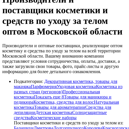
поставщики косметики и
средств по уходу за телом
оптом в Московской области
Производители и оптовые поставщики, реализующие оптом
косметику и средства по уходу за телом на всей территории
Московской области. Вашему вниманию компании
представляют условия сотрудничества, оплаты, доставки, а
также загрузили свои товары, фото, прайс-листы и другую
информацию для более детального ознакомления.
Подкатегории:
Декоративная косметика, товары для
макияжа
Парфюмерия
Уходовая косметика
Косметика из
разных стран (регионов)
Профессиональная
косметика
Показать еще 8
Товары для маникюра и
педикюра
Косметика, средства для волос
Натуральная
косметика
Товары для ароматерапии
Средства для
депиляции
Детская косметика
Солнцезащитные
средства
Косметические наборы
Поставщики косметики и средств по уходу за телом из:
Балашихи
Дмитрова
Долгопрудного
Королева
Красногорск