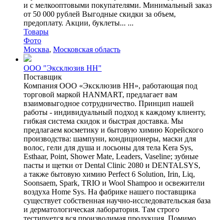
и с мелкооптовыми покупателями. Минимальный заказ
от 50 000 рублей Выгодные скидки за объем,
предоплату. Акции, буклеты... ...
Товары
Фото
Москва
,
Московская область
ООО "Эксклюзив НН"
Поставщик
Компания ООО «Эксклюзив НН», работающая под
торговой маркой HANMART, предлагает вам
взаимовыгодное сотрудничество. Принцип нашей
работы - индивидуальный подход к каждому клиенту,
гибкая система скидок и быстрая доставка. Мы
предлагаем косметику и бытовую химию Корейского
производства: шампуни, кондиционеры, маски для
волос, гели для душа и лосьоны для тела Kera Sys,
Esthaar, Point, Shower Mate, Leaders, Vaseline; зубные
пасты и щетки от Dental Clinic 2080 и DENTALSYS,
а также бытовую химию Perfect 6 Solution, Irin, Liq,
Soonsaem, Spark, TRIO и Wool Shampoo и освежители
воздуха Home Sys. На фабрике нашего поставщика
существует собственная научно-исследовательская база
и дерматологическая лаборатория. Там строго
тестируется вся производимая продукция. Помимо