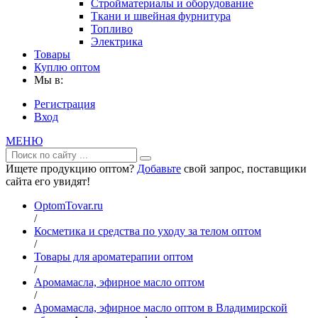
Стройматериалы и оборудование
Ткани и швейная фурнитура
Топливо
Электрика
Товары
Куплю оптом
Мы в:
Регистрация
Вход
МЕНЮ
Ищете продукцию оптом?
Добавьте
свой запрос, поставщики
сайта его увидят!
OptomTovar.ru
/
Косметика и средства по уходу за телом оптом
/
Товары для ароматерапии оптом
/
Аромамасла, эфирное масло оптом
/
Аромамасла, эфирное масло оптом в Владимирской