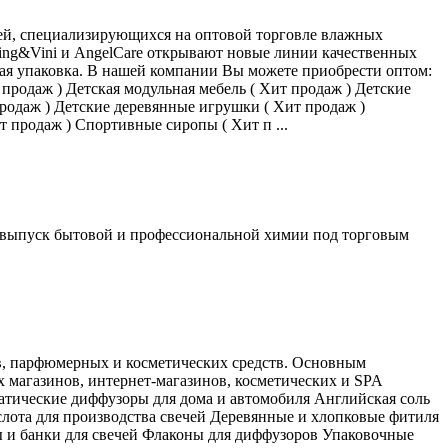
ей, специализирующихся на оптовой торговле влажных
ing&Vini и AngelCare открывают новые линии качественных
ная упаковка. В нашей компании Вы можете приобрести оптом:
продаж ) Детская модульная мебель ( Хит продаж ) Детские
продаж ) Детские деревянные игрушки ( Хит продаж )
т продаж ) Спортивные сиропы ( Хит п ...
ся выпуск бытовой и профессиональной химии под торговым
в, парфюмерных и косметических средств. Основным
 магазинов, интернет-магазинов, косметических и SPA
атические диффузоры для дома и автомобиля Английская соль
слота для производства свечей Деревянные и хлопковые фитиля
ы и банки для свечей Флаконы для диффузоров Упаковочные