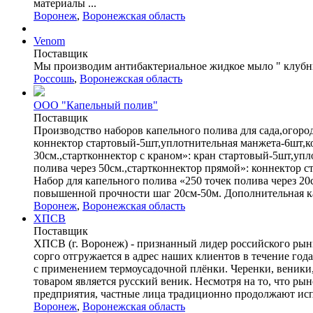
материалы ...
Воронеж
,
Воронежская область
Venom
Поставщик
Мы производим антибактериальное жидкое мыло " клубника
Россошь
,
Воронежская область
ООО "Капельный полив"
Поставщик
Производство наборов капельного полива для сада,огород
коннектор стартовый-5шт,уплотнительная манжета-6шт,ко
30см.,стартконнектор с краном»: кран стартовый-5шт,уп
полива через 50см.,стартконнектор прямой»: коннектор
Набор для капельного полива «250 точек полива через 2
повышенной прочности шаг 20см-50м. Дополнительная капе
Воронеж
,
Воронежская область
ХПСВ
Поставщик
ХПСВ (г. Воронеж) - признанный лидер российского рынк
сорго отгружается в адрес наших клиентов в течение го
с применением термоусадочной плёнки. Черенки, веники
товаром является русский веник. Несмотря на то, что ры
предприятия, частные лица традиционно продолжают испо
Воронеж
,
Воронежская область