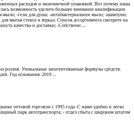
оженных расходов и экономичной упаковкой. Вот почему наша
вилась возможность уделить большее внимание квалификации
-мыло; -гели для душа; -антибактериальное мыло; -шампуни;
 для мытья стекол и зеркал. Список ассортимента смотрите на
сть качества и доставки; -Собственн ...
а розлив. Уникальные запатентованные формулы средств.
й. Год основания: 2019 ...
рынке оптовой торговли с 1995 года. С нами удобно и легко
обширный парк автотранспорта; - отдел сбыта с широким штатом