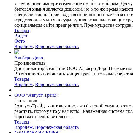
качественное импортозамещение по низким ценам. Досту
бытовая химия является дешевой, но в то же время каче
специалистов на производственной линии и качественном
-средство для мытья посуды; -универсальные моющие сред
официальном сайте предприятия. Преимущества сотруднич
Товары
Видео
Фото
Воронеж
,
Воронежская область
Альберо Доро
Производитель
Дистрибьютор компании ООО Альберо Доро Прямые поста
Возможность поставлять концентраты и готовые средства.
Товары
Воронеж
,
Воронежская область
ООО "Август-Трейд"
Поставщик
"Август-Трейд" - оптовая продажа бытовой химии, хозтов
работать, потому что у нас есть: - налаженная система 
торговых представителей. ...
Товары
Воронеж
,
Воронежская область
"ЗДОРОВАЯ СЕМЬЯ"