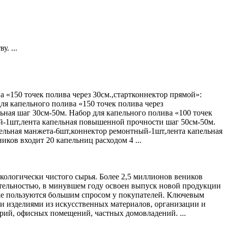
. ...
а «150 точек полива через 30см.,стартконнектор прямой»:
я капельного полива «150 точек полива через
ьная шаг 30см-50м. Набор для капельного полива «100 точек
ый-1шт,лента капельная повышенной прочности шаг 50см-50м.
тельная манжета-6шт,коннектор ремонтный-1шт,лента капельная
ков входит 20 капельниц расходом 4 ...
кологически чистого сырья. Более 2,5 миллионов веников
еятельностью, в минувшем году освоен выпуск новой продукции
нке пользуются большим спросом у покупателей. Ключевым
ыми изделиями из искусственных материалов, организации и
рий, офисных помещений, частных домовладений. ...