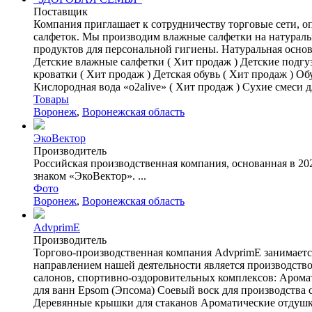
Поставщик
Компания приглашает к сотрудничеству торговые сети,
салфеток. Мы производим влажные салфетки на натураль
продуктов для персональной гигиены. Натуральная основ
Детские влажные салфетки ( Хит продаж ) Детские подгу
кроватки ( Хит продаж ) Детская обувь ( Хит продаж ) О
Кислородная вода «o2alive» ( Хит продаж ) Сухие смеси 
Товары
Воронеж
,
Воронежская область
ЭкоВектор
Производитель
Российская производственная компания, основанная в 2
знаком «ЭкоВектор». ...
Фото
Воронеж
,
Воронежская область
AdvprimE
Производитель
Торгово-производственная компания AdvprimE занимаетс
направлением нашей деятельности является производство
салонов, спортивно-оздоровительных комплексов: Арома
для ванн Epsom (Эпсома) Соевый воск для производства 
Деревянные крышки для стаканов Ароматические отдушки