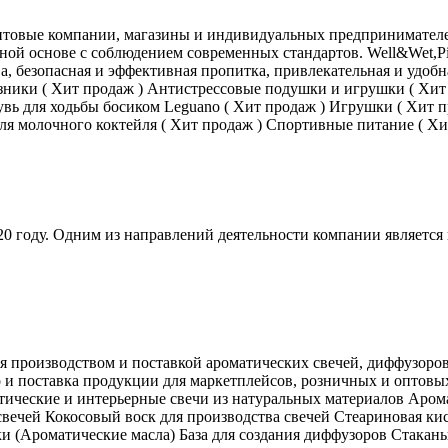
 оптовые компании, магазины и индивидуальных предпринимател
ной основе с соблюдением современных стандартов. Well&Wet,P
а, безопасная и эффективная пропитка, привлекательная и удоб
зники ( Хит продаж ) Антистрессовые подушки и игрушки ( Хит 
бувь для ходьбы босиком Leguano ( Хит продаж ) Игрушки ( Хит 
для молочного коктейля ( Хит продаж ) Спортивные питание ( Хи
020 году. Одним из направлений деятельности компании являет
я производством и поставкой ароматических свечей, диффузоро
 и поставка продукции для маркетплейсов, розничных и оптовых
тические и интерьерные свечи из натуральных материалов Аром
свечей Кокосовый воск для производства свечей Стеариновая ки
 (Ароматические масла) База для создания диффузоров Стакан