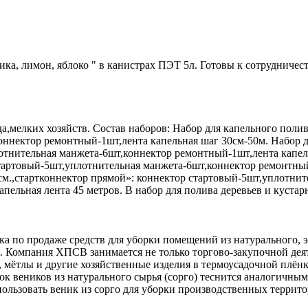
, лимон, яблоко " в канистрах ПЭТ 5л. Готовы к сотрудничеству
а,мелких хозяйств. Состав наборов: Набор для капельного полив
ннектор ремонтный-1шт,лента капельная шаг 30см-50м. Набор дл
лотнительная манжета-6шт,коннектор ремонтный-1шт,лента капел
 стартовый-5шт,уплотнительная манжета-6шт,коннектор ремонтн
0см.,стартконнектор прямой»: коннектор стартовый-5шт,уплотни
льная лента 45 метров. В набор для полива деревьев и кустарни
а по продаже средств для уборки помещений из натурального, э
да. Компания ХПСВ занимается не только торгово-закупочной д
, мётлы и другие хозяйственные изделия в термоусадочной плё
нок веников из натурального сырья (сорго) теснится аналогичн
льзовать веник из сорго для уборки производственных террито