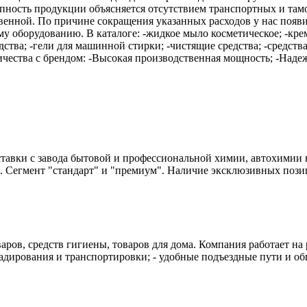
пность продукции объясняется отсутствием транспортных и там
ственной. По причине сокращения указанных расходов у нас поя
у оборудованию. В каталоге: -жидкое мыло косметическое; -крем
ства; -гели для машинной стирки; -чистящие средства; -средства
ества с брендом: -Высокая производственная мощность; -Надежно
вки с завода бытовой и профессиональной химии, автохимии н
 Сегмент "стандарт" и "премиум". Наличие эксклюзивных позици
аров, средств гигиены, товаров для дома. Компания работает на 
складирования и транспортировки; - удобные подъездные пути и 