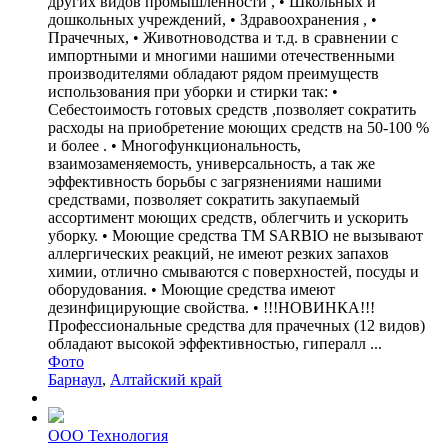
других видов промышленности , • Школьных и
дошкольных учреждений, • Здравоохранения , •
Прачечных, • Животноводства и т.д. в сравнении с
импортными и многими нашими отечественными
производителями обладают рядом преимуществ
использования при уборки и стирки так: •
Себестоимость готовых средств ,позволяет сократить
расходы на приобретение моющих средств на 50-100 %
и более . • Многофункциональность,
взаимозаменяемость, универсальность, а так же
эффективность борьбы с загрязнениями нашими
средствами, позволяет сократить закупаемый
ассортимент моющих средств, облегчить и ускорить
уборку. • Моющие средства ТМ SARBIO не вызывают
аллергических реакций, не имеют резких запахов
химии, отлично смываются с поверхностей, посуды и
оборудования. • Моющие средства имеют
дезинфицирующие свойства. • !!!НОВИНКА!!!
Профессиональные средства для прачечных (12 видов)
обладают высокой эффективностью, гипералл ...
Фото
Барнаул
,
Алтайский край
ООО Технология