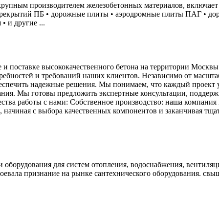
крупным производителем железобетонных материалов, включает 
ерекрытий ПБ • дорожные плиты • аэродромные плиты ПАГ • до
 и другие ...
 и поставке высококачественного бетона на территории Москв
требностей и требований наших клиентов. Независимо от масшт
еспечить надежные решения. Мы понимаем, что каждый проект у
дания. Мы готовы предложить экспертные консультации, поддер
тва работы с нами: Собственное производство: наша компания
 начиная с выбора качественных компонентов и заканчивая тщат
орудования для систем отопления, водоснабжения, вентиляции
оевала признание на рынке сантехнического оборудования. свы