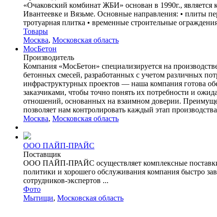
«Очаковский комбинат ЖБИ» основан в 1990г., является 
Ивантеевке и Вязьме. Основные направления: • плиты п
тротуарная плитка • временные строительные ограждения •
Товары
Москва
,
Московская область
МосБетон
Производитель
Компания «МосБетон» специализируется на производстве
бетонных смесей, разработанных с учетом различных по
инфраструктурных проектов — наша компания готова об
заказчиками, чтобы точно понять их потребности и ожи
отношений, основанных на взаимном доверии. Преимущес
позволяет нам контролировать каждый этап производства,
Москва
,
Московская область
ООО ПАЙП-ПРАЙС
Поставщик
ООО ПАЙП-ПРАЙС осуществляет комплексные поставки об
политики и хорошего обслуживания компания быстро зав
сотрудников-экспертов ...
Фото
Мытищи
,
Московская область