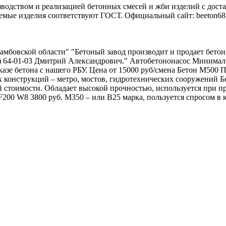
водством и реализацией бетонных смесей и жби изделий с дост
мые изделия соответствуют ГОСТ. Официальный сайт: beeton68.r
Тамбовской области" "Бетоный завод производит и продает бето
752) 64-01-03 Дмитрий Александрович." Автобетононасос Минимал
азе бетона с нашего РБУ. Цена от 15000 руб/смена Бетон М500 П
 конструкций – метро, мостов, гидротехнических сооружений Б
кой стоимости. Обладает высокой прочностью, используется при
00 W8 3800 руб. М350 – или B25 марка, пользуется спросом в ко