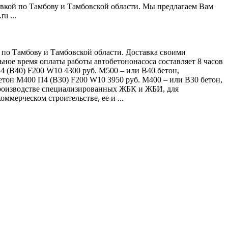
авкой по Тамбову и Тамбовской области. Мы предлагаем Вам
u ...
н по Тамбову и Тамбовской области. Доставка своими
ьное время оплаты работы автобетононасоса составляет 8 часов
4 (В40) F200 W10 4300 руб. М500 – или B40 бетон,
етон М400 П4 (В30) F200 W10 3950 руб. М400 – или B30 бетон,
 производстве специализированных ЖБК и ЖБИ, для
ммерческом строительстве, ее и ...