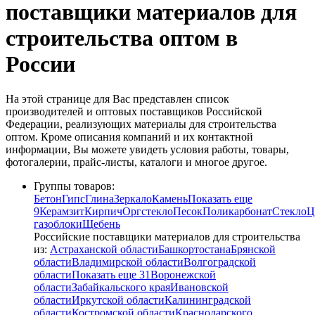
поставщики материалов для
строительства оптом в
России
На этой странице для Вас представлен список
производителей и оптовых поставщиков Российской
Федерации, реализующих материалы для строительства
оптом. Кроме описания компаний и их контактной
информации, Вы можете увидеть условия работы, товары,
фотогалерии, прайс-листы, каталоги и многое другое.
Группы товаров:
Бетон
Гипс
Глина
Зеркало
Камень
Показать еще
9
Керамзит
Кирпич
Оргстекло
Песок
Поликарбонат
Стекло
Ц
газоблоки
Щебень
Российские поставщики материалов для строительства
из:
Астраханской области
Башкортостана
Брянской
области
Владимирской области
Волгоградской
области
Показать еще 31
Воронежской
области
Забайкальского края
Ивановской
области
Иркутской области
Калининградской
области
Костромской области
Краснодарского