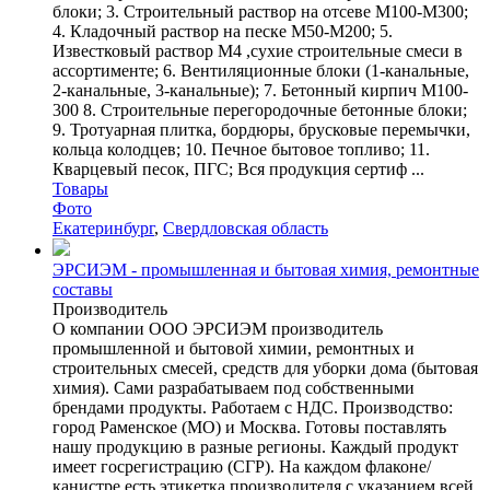
блоки; 3. Строительный раствор на отсеве М100-М300;
4. Кладочный раствор на песке М50-М200; 5.
Известковый раствор М4 ,сухие строительные смеси в
ассортименте; 6. Вентиляционные блоки (1-канальные,
2-канальные, 3-канальные); 7. Бетонный кирпич М100-
300 8. Строительные перегородочные бетонные блоки;
9. Тротуарная плитка, бордюры, брусковые перемычки,
кольца колодцев; 10. Печное бытовое топливо; 11.
Кварцевый песок, ПГС; Вся продукция сертиф ...
Товары
Фото
Екатеринбург
,
Свердловская область
ЭРСИЭМ - промышленная и бытовая химия, ремонтные
составы
Производитель
О компании ООО ЭРСИЭМ производитель
промышленной и бытовой химии, ремонтных и
строительных смесей, средств для уборки дома (бытовая
химия). Сами разрабатываем под собственными
брендами продукты. Работаем с НДС. Производство:
город Раменское (МО) и Москва. Готовы поставлять
нашу продукцию в разные регионы. Каждый продукт
имеет госрегистрацию (СГР). На каждом флаконе/
канистре есть этикетка производителя с указанием всей