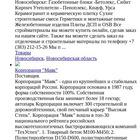
Новосибирске: Газобетонные блоки -Бетолекс, Сибит
Кирпич Утеплители - Пеноплекс, Кнауф, Урса
Керамогранит и керамическую плитку Сухие
строительные смеси Герметики и монтажные пены
Железобетонные изделия Плиты ДСП и OSB Все
стройматериалы вы можете купить онлайн, сделав заказ
на нашем сайте. Также вы можете сделать заказ на
отделочные и строительные материалы по телефону +7
(383) 212-15-26 Мы п ...
Товары
Новосибирск
,
Новосибирская область
Корпорация "Маяк"
Поставщик
Корпорация "Маяк" - одна из крупнейших и стабильных
корпораций России. Корпорация основана в 1987 году,
форма собственности 100%. Собственная
производственная база занимает более 18 гектар;
автопарк Корпорации включает 300 строительной и
дорожнойтехники, свой песчаный карьер "Высокая
Степь". Корпорация "Маяк" вошла в топ-30
национального рейтинга российских
высокотехнологичных быстроразвивающихся компаний
"ТехУспех". 1. Товарный бетон М100-М450; 2.
Полистиролбетон D150-D600, полистиролбетонные