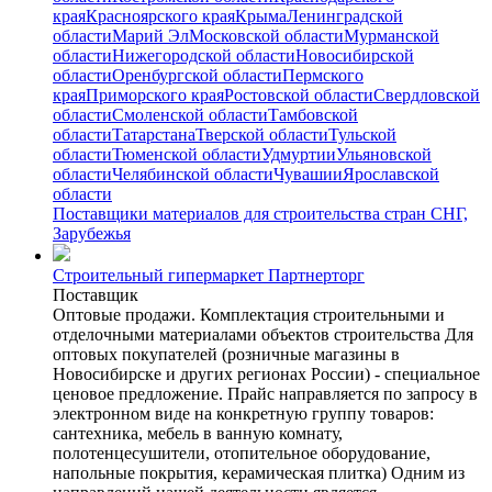
края
Красноярского края
Крыма
Ленинградской
области
Марий Эл
Московской области
Мурманской
области
Нижегородской области
Новосибирской
области
Оренбургской области
Пермского
края
Приморского края
Ростовской области
Свердловской
области
Смоленской области
Тамбовской
области
Татарстана
Тверской области
Тульской
области
Тюменской области
Удмуртии
Ульяновской
области
Челябинской области
Чувашии
Ярославской
области
Поставщики материалов для строительства стран СНГ,
Зарубежья
Строительный гипермаркет Партнерторг
Поставщик
Оптовые продажи. Комплектация строительными и
отделочными материалами объектов строительства Для
оптовых покупателей (розничные магазины в
Новосибирске и других регионах России) - специальное
ценовое предложение. Прайс направляется по запросу в
электронном виде на конкретную группу товаров:
сантехника, мебель в ванную комнату,
полотенцесушители, отопительное оборудование,
напольные покрытия, керамическая плитка) Одним из