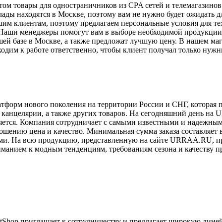
м товары для одностраничников из CPA сетей и телемагазинов 
ады находятся в Москве, поэтому вам не нужно будет ожидать д
им клиентам, поэтому предлагаем персональные условия для тех
. Наши менеджеры помогут вам в выборе необходимой продукции, 
нашей базе в Москве, а также предложат лучшую цену. В нашем 
дим к работе ответственно, чтобы клиент получал только нужные
орм нового поколения на территории России и СНГ, которая п
и канцелярии, а также других товаров. На сегодняшний день на
яется. Компания сотрудничает с самыми известными и надежным
ошению цена и качество. Минимальная сумма заказа составляет в
ми. На всю продукцию, представленную на сайте URRAA.RU, пр
нием к модным тенденциям, требованиям сезона и качеству пр
otShop приглашает к сотрудничеству и предлагает широкую лин