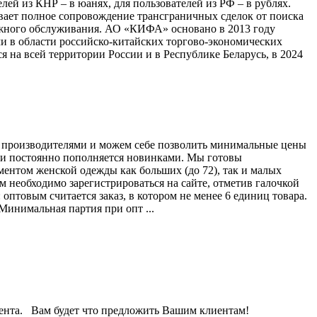
ей из КНР – в юанях, для пользователей из РФ – в рублях.
вает полное сопровождение трансграничных сделок от поиска
ажного обслуживания. АО «КИФА» основано в 2013 году
 в области российско-китайских торгово-экономических
на всей территории России и в Республике Беларусь, в 2024
с производителями и можем себе позволить минимальные цены
й и постоянно пополняется новинками. Мы готовы
ентом женской одежды как больших (до 72), так и малых
ам необходимо зарегистрироваться на сайте, отметив галочкой
оптовым считается заказ, в котором не менее 6 единиц товара.
Минимальная партия при опт ...
имента. Вам будет что предложить Вашим клиентам!