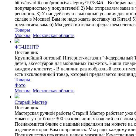
http://tovarhit.com/products/category/1978346 Выбирая 
популярностью у покупателей! 2) Мы отправляем заказ в
регионов. 3) У нас действуют выгодные условия для посто
складе в Москве! Вам не надо ждать доставку из Китая!
предлагаем вам. 6) Мы действительно предлагаем очень в
Товары
Москва
,
Московская область
ФT-ЦЕНТР
Поставщик
Крупнейший оптовый Интернет-магазин "Федеральный То
детей, аксессуаров для мобильных гаджетов. Наши това
каждому клиенту; - В наличии разнообразный ассортимент
есть эксклюзивный товар, который предлагается индивиду
Товары
Фото
Москва
,
Московская область
Старый Мастер
Поставщик
Мастерская ручной работы Старый Мастер работает уже б
момент у нас более 300 эксклюзивных изделий со своим 
Познакомится ближе с нашими изделиями вы можете на сай
изделие которое Вам понравилось. Мы рады каждому клие
Преимущество покупки в нашем магазине: Качественная р