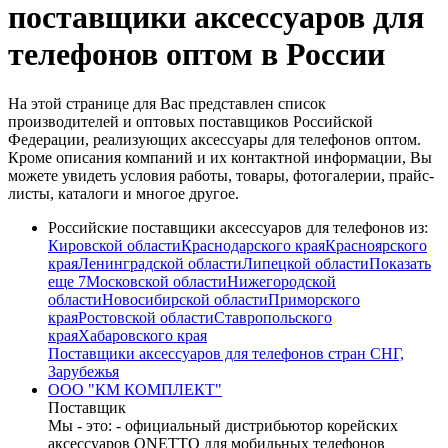
поставщики аксессуаров для
телефонов оптом в России
На этой странице для Вас представлен список
производителей и оптовых поставщиков Российской
Федерации, реализующих аксессуары для телефонов оптом.
Кроме описания компаний и их контактной информации, Вы
можете увидеть условия работы, товары, фотогалерии, прайс-
листы, каталоги и многое другое.
Российские поставщики аксессуаров для телефонов из:
Кировской области
Краснодарского края
Красноярского
края
Ленинградской области
Липецкой области
Показать
еще 7
Московской области
Нижегородской
области
Новосибирской области
Приморского
края
Ростовской области
Ставропольского
края
Хабаровского края
Поставщики аксессуаров для телефонов стран СНГ,
Зарубежья
ООО "КМ КОМПЛЕКТ"
Поставщик
Мы - это: - официальный дистрибьютор корейских
аксессуаров ONETTO для мобильных телефонов