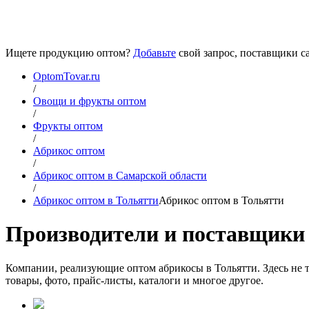
Ищете продукцию оптом?
Добавьте
свой запрос, поставщики са
OptomTovar.ru
/
Овощи и фрукты оптом
/
Фрукты оптом
/
Абрикос оптом
/
Абрикос оптом в Самарской области
/
Абрикос оптом в Тольятти
Абрикос оптом в Тольятти
Производители и поставщики 
Компании, реализующие оптом абрикосы в Тольятти. Здесь не 
товары, фото, прайс-листы, каталоги и многое другое.