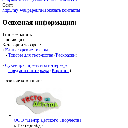
Отправить сообщение
Сайт:
http://my-wallpaper.ru/
Показать контакты
Основная информация:
Тип компании:
Поставщик
Категории товаров:
•
Канцелярские товары
-
Товары для творчества
(
Раскраски
)
•
Сувениры, предметы интерьера
-
Предметы интерьера
(
Картины
)
Похожие компании:
ООО "Центр Детского Творчества"
г. Екатеринбург