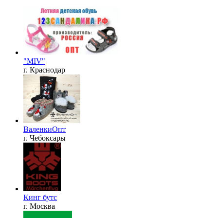
"MIV"
г. Краснодар
ВаленкиОпт
г. Чебоксары
Кинг бутс
г. Москва