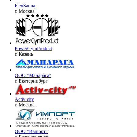
FlexSauna
г. Москва
PowerGymProduct
г. Казань
ООО "Манарага"
г. Екатеринбург
Activ-city
г. Москва
ООО "Импорт"
г. Благовещенск