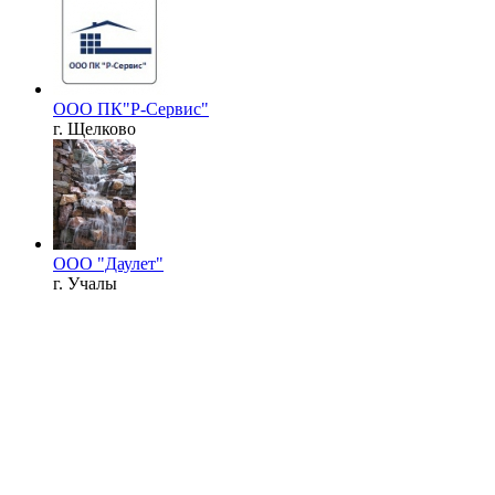
ООО ПК"Р-Сервис"
г. Щелково
ООО "Даулет"
г. Учалы