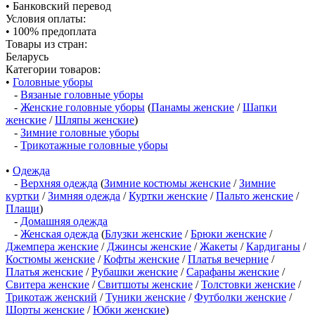
• Банковский перевод
Условия оплаты:
• 100% предоплата
Товары из стран:
Беларусь
Категории товаров:
•
Головные уборы
-
Вязаные головные уборы
-
Женские головные уборы
(
Панамы женские
/
Шапки
женские
/
Шляпы женские
)
-
Зимние головные уборы
-
Трикотажные головные уборы
•
Одежда
-
Верхняя одежда
(
Зимние костюмы женские
/
Зимние
куртки
/
Зимняя одежда
/
Куртки женские
/
Пальто женские
/
Плащи
)
-
Домашняя одежда
-
Женская одежда
(
Блузки женские
/
Брюки женские
/
Джемпера женские
/
Джинсы женские
/
Жакеты
/
Кардиганы
/
Костюмы женские
/
Кофты женские
/
Платья вечерние
/
Платья женские
/
Рубашки женские
/
Сарафаны женские
/
Свитера женские
/
Свитшоты женские
/
Толстовки женские
/
Трикотаж женский
/
Туники женские
/
Футболки женские
/
Шорты женские
/
Юбки женские
)