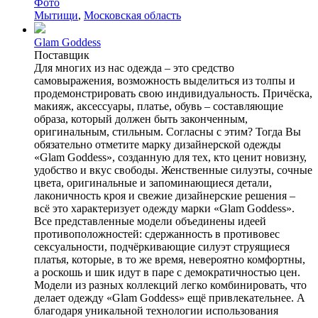
Фото
Мытищи
,
Московская область
Glam Goddess
Поставщик
Для многих из нас одежда – это средство
самовыражения, возможность выделиться из толпы и
продемонстрировать свою индивидуальность. Причёска,
макияж, аксессуары, платье, обувь – составляющие
образа, который должен быть законченным,
оригинальным, стильным. Согласны с этим? Тогда Вы
обязательно отметите марку дизайнерской одежды
«Glam Goddess», созданную для тех, кто ценит новизну,
удобство и вкус свободы. Женственные силуэты, сочные
цвета, оригинальные и запоминающиеся детали,
лаконичность кроя и свежие дизайнерские решения –
всё это характеризует одежду марки «Glam Goddess».
Все представленные модели объединены идеей
противоположностей: сдержанность в противовес
сексуальности, подчёркивающие силуэт струящиеся
платья, которые, в то же время, невероятно комфортны,
а роскошь и шик идут в паре с демократичностью цен.
Модели из разных коллекций легко комбинировать, что
делает одежду «Glam Goddess» ещё привлекательнее. А
благодаря уникальной технологии использования