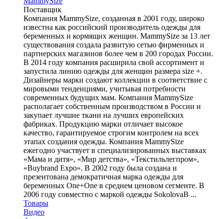
MammySize
Поставщик
Компания MammySize, созданная в 2001 году, широко
известна как российский производитель одежды для
беременных и кормящих женщин. MammySize за 13 лет
существования создала развитую сетью фирменных и
партнерских магазинов более чем в 200 городах России.
В 2014 году компания расширила свой ассортимент и
запустила линию одежды для женщин размера size +.
Дизайнеры марки создают коллекции в соответствие с
мировыми тенденциями, учитывая потребности
современных будущих мам. Компания MammySize
располагает собственным производством в России и
закупает лучшие ткани на лучших европейских
фабриках. Продукцию марки отличает высокое
качество, гарантируемое строгим контролем на всех
этапах создания одежды. Компания MammySize
ежегодно участвует в специализированных выставках
«Мама и дитя», «Мир детства», «Текстильлегпром»,
«Buybrand Expo». В 2002 году была создана и
презентована демократичная марка одежды для
беременных One+One в среднем ценовом сегменте. В
2006 году совместно с маркой одежды SokolovaB ...
Товары
Видео