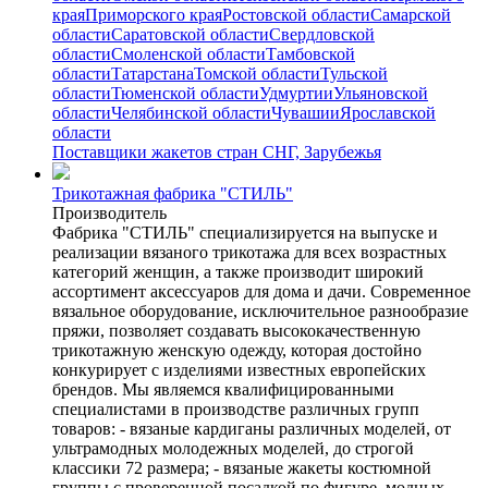
края
Приморского края
Ростовской области
Самарской
области
Саратовской области
Свердловской
области
Смоленской области
Тамбовской
области
Татарстана
Томской области
Тульской
области
Тюменской области
Удмуртии
Ульяновской
области
Челябинской области
Чувашии
Ярославской
области
Поставщики жакетов стран СНГ, Зарубежья
Трикотажная фабрика "СТИЛЬ"
Производитель
Фабрика "СТИЛЬ" специализируется на выпуске и
реализации вязаного трикотажа для всех возрастных
категорий женщин, а также производит широкий
ассортимент аксессуаров для дома и дачи. Современное
вязальное оборудование, исключительное разнообразие
пряжи, позволяет создавать высококачественную
трикотажную женскую одежду, которая достойно
конкурирует с изделиями известных европейских
брендов. Мы являемся квалифицированными
специалистами в производстве различных групп
товаров: - вязаные кардиганы различных моделей, от
ультрамодных молодежных моделей, до строгой
классики 72 размера; - вязаные жакеты костюмной
группы с проверенной посадкой по фигуре, модных