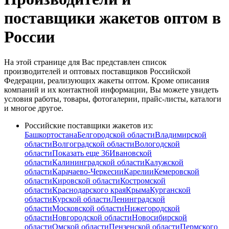
поставщики жакетов оптом в
России
На этой странице для Вас представлен список
производителей и оптовых поставщиков Российской
Федерации, реализующих жакеты оптом. Кроме описания
компаний и их контактной информации, Вы можете увидеть
условия работы, товары, фотогалерии, прайс-листы, каталоги
и многое другое.
Российские поставщики жакетов из:
Башкортостана
Белгородской области
Владимирской
области
Волгоградской области
Вологодской
области
Показать еще 36
Ивановской
области
Калининградской области
Калужской
области
Карачаево-Черкесии
Карелии
Кемеровской
области
Кировской области
Костромской
области
Краснодарского края
Крыма
Курганской
области
Курской области
Ленинградской
области
Московской области
Нижегородской
области
Новгородской области
Новосибирской
области
Омской области
Пензенской области
Пермского