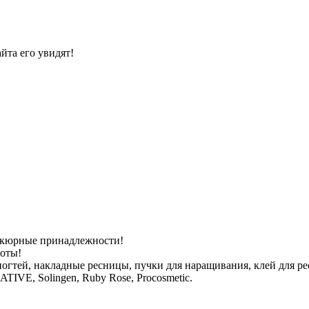
йта его увидят!
никюрные принадлежности!
боты!
ногтей, накладные ресницы, пучки для наращивания, клей для ре
REATIVE, Solingen, Ruby Rose, Procosmetic.