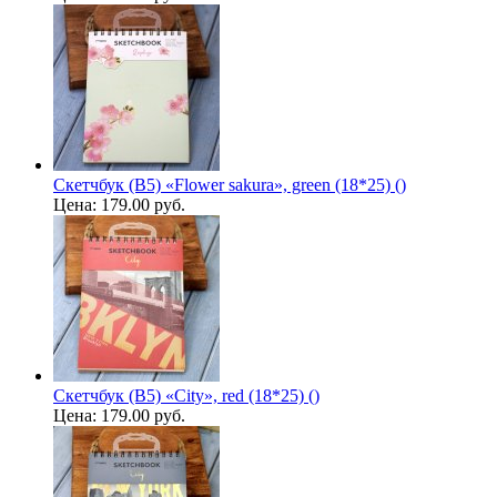
Скетчбук (B5) «Flower sakura», green (18*25) ()
Цена:
179.00 руб.
Скетчбук (B5) «City», red (18*25) ()
Цена:
179.00 руб.