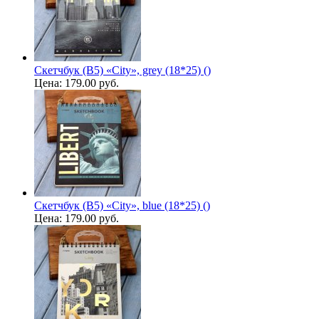
Скетчбук (B5) «City», grey (18*25) ()
Цена:
179.00 руб.
Скетчбук (B5) «City», blue (18*25) ()
Цена:
179.00 руб.