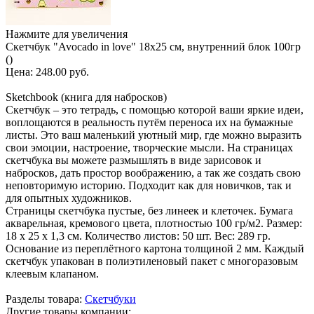
Нажмите для увеличения
Скетчбук "Avocado in love" 18х25 см, внутренний блок 100гр
()
Цена:
248.00 руб.
Sketchbook (книга для набросков)
Скетчбук – это тетрадь, с помощью которой ваши яркие идеи,
воплощаются в реальность путём переноса их на бумажные
листы. Это ваш маленький уютный мир, где можно выразить
свои эмоции, настроение, творческие мысли. На страницах
скетчбука вы можете размышлять в виде зарисовок и
набросков, дать простор воображению, а так же создать свою
неповторимую историю. Подходит как для новичков, так и
для опытных художников.
Страницы скетчбука пустые, без линеек и клеточек. Бумага
акварельная, кремового цвета, плотностью 100 гр/м2. Размер:
18 х 25 х 1,3 см. Количество листов: 50 шт. Вес: 289 гр.
Основание из переплётного картона толщиной 2 мм. Каждый
скетчбук упакован в полиэтиленовый пакет с многоразовым
клеевым клапаном.
Разделы товара:
Скетчбуки
Другие товары компании: