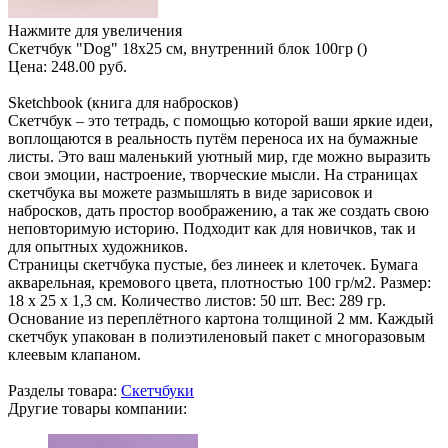
Нажмите для увеличения
Скетчбук "Dog" 18х25 см, внутренний блок 100гр ()
Цена:
248.00 руб.
Sketchbook (книга для набросков)
Скетчбук – это тетрадь, с помощью которой ваши яркие идеи,
воплощаются в реальность путём переноса их на бумажные
листы. Это ваш маленький уютный мир, где можно выразить
свои эмоции, настроение, творческие мысли. На страницах
скетчбука вы можете размышлять в виде зарисовок и
набросков, дать простор воображению, а так же создать свою
неповторимую историю. Подходит как для новичков, так и
для опытных художников.
Страницы скетчбука пустые, без линеек и клеточек. Бумага
акварельная, кремового цвета, плотностью 100 гр/м2. Размер:
18 х 25 х 1,3 см. Количество листов: 50 шт. Вес: 289 гр.
Основание из переплётного картона толщиной 2 мм. Каждый
скетчбук упакован в полиэтиленовый пакет с многоразовым
клеевым клапаном.
Разделы товара:
Скетчбуки
Другие товары компании: