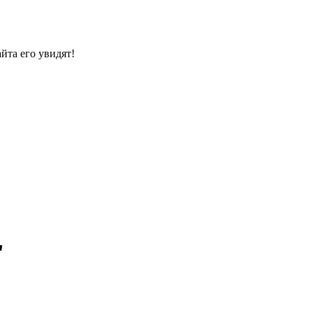
йта его увидят!
"