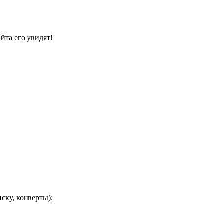
йта его увидят!
ску, конверты);