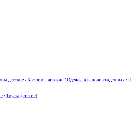
оны детские
/
Костюмы детские
/
Одежда для новорожденных
/
П
ие
/
Трусы детские
)