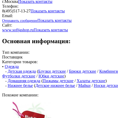
г.Москва
Показать контакты
Телефон:
8(495)517-13-27
Показать контакты
Email:
Показать контакты
Отправить сообщение
Сайт:
www.sofijashop.ru
Показать контакты
Основная информация:
Тип компании:
Поставщик
Категории товаров:
•
Одежда
-
Детская одежда
(
Блузки детские
/
Брюки детские
/
Комбинез
Футболки детские
/
Юбки детские
)
-
Домашняя одежда
(
Пижамы детские
/
Халаты детские
)
-
Нижнее белье
(
Детское нижнее белье
/
Майки
/
Носки детск
Похожие компании: