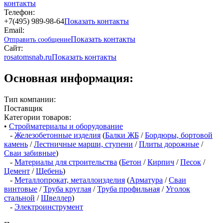
контакты
Телефон:
+7(495) 989-98-64
Показать контакты
Email:
Показать контакты
Отправить сообщение
Сайт:
rosatomsnab.ru
Показать контакты
Основная информация:
Тип компании:
Поставщик
Категории товаров:
•
Стройматериалы и оборудование
-
Железобетонные изделия
(
Балки ЖБ
/
Бордюры, бортовой
камень
/
Лестничные марши, ступени
/
Плиты дорожные
/
Сваи забивные
)
-
Материалы для строительства
(
Бетон
/
Кирпич
/
Песок
/
Цемент
/
Щебень
)
-
Металлопрокат, металлоизделия
(
Арматура
/
Сваи
винтовые
/
Труба круглая
/
Труба профильная
/
Уголок
стальной
/
Швеллер
)
-
Электроинструмент