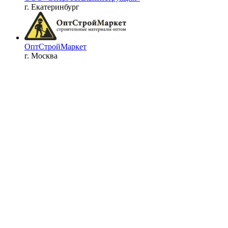
г. Екатеринбург
ОптСтройМаркет
г. Москва