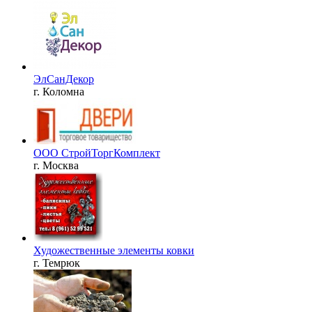
ЭлСанДекор
г. Коломна
ООО СтройТоргКомплект
г. Москва
Художественные элементы ковки
г. Темрюк