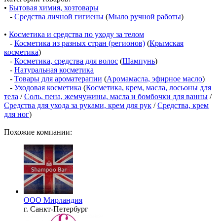
•
Бытовая химия, хозтовары
-
Средства личной гигиены
(
Мыло ручной работы
)
•
Косметика и средства по уходу за телом
-
Косметика из разных стран (регионов)
(
Крымская
косметика
)
-
Косметика, средства для волос
(
Шампунь
)
-
Натуральная косметика
-
Товары для ароматерапии
(
Аромамасла, эфирное масло
)
-
Уходовая косметика
(
Косметика, крем, масла, лосьоны для
тела
/
Соль, пена, жемчужины, масла и бомбочки для ванны
/
Средства для ухода за руками, крем для рук
/
Средства, крем
для ног
)
Похожие компании:
ООО Мирландия
г. Санкт-Петербург