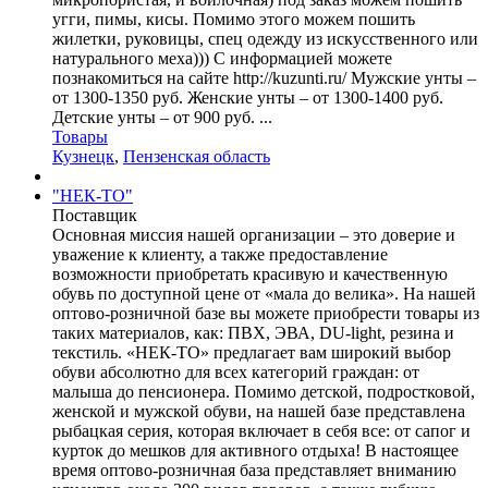
угги, пимы, кисы. Помимо этого можем пошить
жилетки, руковицы, спец одежду из искусственного или
натурального меха))) С информацией можете
познакомиться на сайте http://kuzunti.ru/ Мужские унты –
от 1300-1350 руб. Женские унты – от 1300-1400 руб.
Детские унты – от 900 руб. ...
Товары
Кузнецк
,
Пензенская область
"НЕК-ТО"
Поставщик
Основная миссия нашей организации – это доверие и
уважение к клиенту, а также предоставление
возможности приобретать красивую и качественную
обувь по доступной цене от «мала до велика». На нашей
оптово-розничной базе вы можете приобрести товары из
таких материалов, как: ПВХ, ЭВА, DU-light, резина и
текстиль. «НЕК-ТО» предлагает вам широкий выбор
обуви абсолютно для всех категорий граждан: от
малыша до пенсионера. Помимо детской, подростковой,
женской и мужской обуви, на нашей базе представлена
рыбацкая серия, которая включает в себя все: от сапог и
курток до мешков для активного отдыха! В настоящее
время оптово-розничная база представляет вниманию