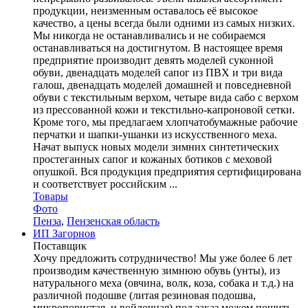
продукции, неизменным оставалось её высокое
качество, а цены всегда были одними из самых низких.
Мы никогда не останавливались и не собираемся
останавливаться на достигнутом. В настоящее время
предприятие производит девять моделей суконной
обуви, двенадцать моделей сапог из ПВХ и три вида
галош, двенадцать моделей домашней и повседневной
обуви с текстильным верхом, четыре вида сабо с верхом
из прессованной кожи и текстильно-капроновой сетки.
Кроме того, мы предлагаем хлопчатобумажные рабочие
перчатки и шапки-ушанки из искусcтвенного меха.
Начат выпуск новых модели зимних синтетических
простеганных сапог и кожаных ботиков с меховой
опушкой. Вся продукция предприятия сертифицирована
и соответствует российским ...
Товары
Фото
Пенза
,
Пензенская область
ИП Загорнов
Поставщик
Хочу предложить сотрудничество! Мы уже более 6 лет
производим качественную зимнюю обувь (унты), из
натурального меха (овчина, волк, коза, собака и т.д.) на
различной подошве (литая резиновая подошва,
микропористая, и войлочная) под заказ можем пошить