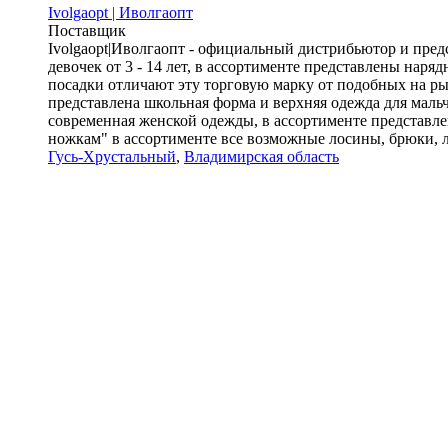
Ivolgaopt | Иволгаопт
Поставщик
Ivolgaopt|Иволгаопт - официальный дистрибьютор и предс
девочек от 3 - 14 лет, в ассортименте представлены нар
посадки отличают эту торговую марку от подобных на ры
представлена школьная форма и верхняя одежда для маль
современная женской одежды, в ассортименте представл
ножкам" в ассортименте все возможные лосины, брюки, ле
Гусь-Хрустальный
,
Владимирская область