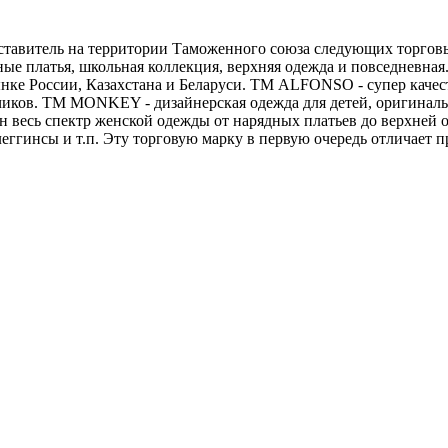
тавитель на территории Таможенного союза следующих торговых 
ядные платья, школьная коллекция, верхняя одежда и повседневн
нке России, Казахстана и Беларуси. ТМ ALFONSO - супер качест
чиков. ТМ MONKEY - дизайнерская одежда для детей, оригинальн
ен весь спектр женской одежды от нарядных платьев до верхне
ггинсы и т.п. Эту торговую марку в первую очередь отличает пр