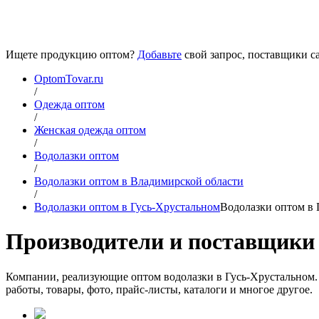
Ищете продукцию оптом?
Добавьте
свой запрос, поставщики са
OptomTovar.ru
/
Одежда оптом
/
Женская одежда оптом
/
Водолазки оптом
/
Водолазки оптом в Владимирской области
/
Водолазки оптом в Гусь-Хрустальном
Водолазки оптом в 
Производители и поставщики 
Компании, реализующие оптом водолазки в Гусь-Хрустальном. 
работы, товары, фото, прайс-листы, каталоги и многое другое.