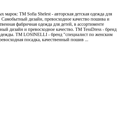
марок: ТМ Sofia Shelest - авторская детская одежда для
ая. Самобытный дизайн, превосходное качество пошива и
венная фабричная одежда для детей, в ассортименте
ый дизайн и превосходное качество. ТМ TessDress - бренд
й одежды. ТМ LOSINELLI - бренд "специалист по женским
евосходная посадка, качественный пошив ...