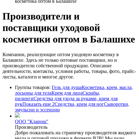
косметика оптом в Балашихе
Производители и
поставщики уходовой
косметики оптом в Балашихе
Компании, реализующие оптом уходовую косметику в
Балашихе. Здесь не только оптовые поставщики, но и
производители собственной продукции. Описание
деятельности, контакты, условия работы, товары, фото, прайс-
листы, каталоги и многое другое.
Группы товаров:
Гель для душа
Косметика, крем, масла,
лосьоны для тела
Крем для лица
Скрабы,
пилинги
Средства для ухода за руками, крем для
рук
Показать еще 2
Средства, крем для ног
Сыворотки,
эмульсии и эссенции
ООО "Кларош"
Производитель
Добро пожаловать на страничку производителя жидкого
мыла и оптовой продажи в формате В2В! Мы рады