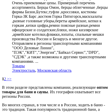
Очень приемлимые цены. Примерный перечень
ассортимента. Берцы Омон, берцы облегченные ,берцы
фирмы Бизон,Бутекс,туфли ,кроссовки, костюмы
Горка-3К Барс ,костюм Горка Пятигорск,маскхалаты
,разные головные уборы,береты армейские, кепки к
горкам ,кепки цифра,ремни поясные разные,ремни
офицерские и солдатские,бляхи, ножи кизлярские
,армейские котелки,фляжки,лопаты, спальные мешки
производства России и Беларусь и многое другое.
Отправляем в регионы транспортными компаниями
"ООО Деловые Линии",
"ПЭК","КИТ","Энергия","Байкал Сервис","DPD",
"СДЭК" ,а также возможна и другими транспортными
компаниями. ...
Товары
Электросталь
,
Московская область
1
2
>>
В этом разделе представлены компании, реализующие
оптом
товары для бани и сауны
. Их география охватывает все
регионы России.
Во многих странах, в том числе и в России, ходить в баню -
это традиция. Такая популярность традиционной бани, а