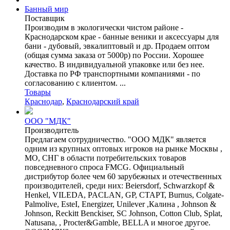
Банный мир
Поставщик
Производим в экологически чистом районе -
Краснодарском крае - банные веники и аксессуары для
бани - дубовый, эвкалиптовый и др. Продаем оптом
(общая сумма заказа от 5000р) по России. Хорошее
качество. В индивидуальной упаковке или без нее.
Доставка по РФ транспортными компаниями - по
согласованию с клиентом. ...
Товары
Краснодар
,
Краснодарский край
ООО "МДК"
Производитель
Предлагаем сотрудничество. "ООО МДК" является
одним из крупных оптовых игроков на рынке Москвы ,
МО, СНГ в области потребительских товаров
повседневного спроса FMCG. Официальный
дистрибутор более чем 60 зарубежных и отечественных
производителей, среди них: Beiersdorf, Schwarzkopf &
Henkel, VILEDA, PACLAN, GP, СТАРТ, Burnus, Colgate-
Palmolive, EsteI, Energizer, Unilever ,Калина , Johnson &
Johnson, Reckitt Benckiser, SC Johnson, Cotton Club, Splat,
Natusana, , Procter&Gamble, BELLA и многое другое.