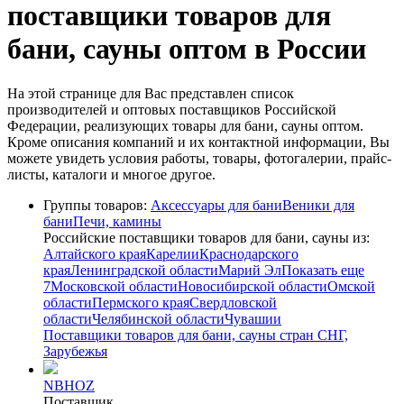
поставщики товаров для
бани, сауны оптом в России
На этой странице для Вас представлен список
производителей и оптовых поставщиков Российской
Федерации, реализующих товары для бани, сауны оптом.
Кроме описания компаний и их контактной информации, Вы
можете увидеть условия работы, товары, фотогалерии, прайс-
листы, каталоги и многое другое.
Группы товаров:
Аксессуары для бани
Веники для
бани
Печи, камины
Российские поставщики товаров для бани, сауны из:
Алтайского края
Карелии
Краснодарского
края
Ленинградской области
Марий Эл
Показать еще
7
Московской области
Новосибирской области
Омской
области
Пермского края
Свердловской
области
Челябинской области
Чувашии
Поставщики товаров для бани, сауны стран СНГ,
Зарубежья
NBHOZ
Поставщик