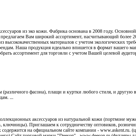
сессуаров из эко кожи. Фабрика основана в 2008 году. Основно
предлагаем Вам широкий ассортимент, насчитывающий более 200
из высококачественных материалов с учетом экологических треб
ндам. Наша продукция идеально впишется в формат вашего маг
рать ассортимент для торговли с учетом Вашей целевой аудитори
м (различного фасона), плащи и куртки любого стиля, и другую
м. ...
коллекционных аксессуаров из натуральной кожи (портмоне мужс
в, ключницы). Приглашаем к сотрудничеству оптовиков, рознич
содержится на официальном сайте компании - www.askent.ru. (ц
днего) Сайт торговой марки "Deeson" - www.deeson.ru (футляры д