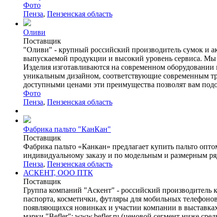
Фото
Пенза
,
Пензенская область
Оливи
Поставщик
"Оливи" - крупный российский производитель сумок и ак
выпускаемой продукции и высокий уровень сервиса. Мы 
Изделия изготавливаются на современном оборудовании 
уникальным дизайном, соответствующие современным тре
доступными ценами эти преимущества позволят вам подоб
Фото
Пенза
,
Пензенская область
Фабрика пальто "КанКан"
Поставщик
Фабрика пальто «Канкан» предлагает купить пальто опто
индивидуальному заказу и по модельным и размерным ряда
Пенза
,
Пензенская область
АСКЕНТ, ООО ПТК
Поставщик
Группа компаний "Аскент" - российский производитель 
паспорта, косметички, футляры для мобильных телефоно
появляющихся новинках и участии компании в выставках 
марки "Befler": www.befler.ru (ценовой сегмент ниже сре