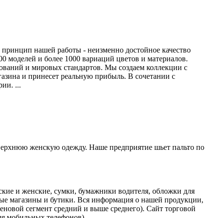
й принцип нашей работы - неизменно достойное качество
 моделей и более 1000 вариаций цветов и материалов.
ований и мировых стандартов. Мы создаем коллекции с
азина и принесет реальную прибыль. В сочетании с
и. ...
 верхнюю женскую одежду. Наше предприятие шьет пальто по
кие и женские, сумки, бумажники водителя, обложки для
ные магазины и бутики. Вся информация о нашей продукции,
еновой сегмент средний и выше среднего). Сайт торговой
ля мобильных телефонов) ...