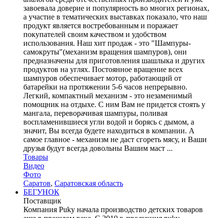
завоевала доверие и популярность во многих регионах,
а участие в тематических выставках показало, что наш
продукт является востребованным и поражает
покупателей своим качеством и удобством
использования. Наш хит продаж - это "Шампуры-
самокруты"(механизм вращения шампуров), они
предназначены для приготовления шашлыка и других
продуктов на углях. Постоянное вращение всех
шампуров обеспечивает мотор, работающий от
батарейки на протяжении 5-6 часов непрерывно.
Легкий, компактный механизм - это незаменимый
помощник на отдыхе. С ним Вам не придется стоять у
мангала, переворачивая шампуры, поливая
воспламенившиеся угли водой и борясь с дымом, а
значит, Вы всегда будете находиться в компании. А
самое главное - механизм не даст сгореть мясу, и Ваши
друзья будут всегда довольны Вашим маст ...
Товары
Видео
Фото
Саратов
,
Саратовская область
БЕГУНОК
Поставщик
Компания Puky начала производство детских товаров