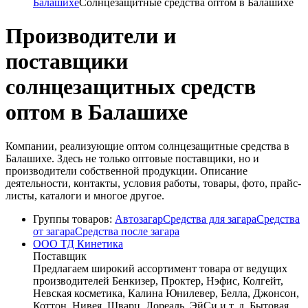
Балашихе
Солнцезащитные средства оптом в Балашихе
Производители и
поставщики
солнцезащитных средств
оптом в Балашихе
Компании, реализующие оптом солнцезащитные средства в
Балашихе. Здесь не только оптовые поставщики, но и
производители собственной продукции. Описание
деятельности, контакты, условия работы, товары, фото, прайс-
листы, каталоги и многое другое.
Группы товаров:
Автозагар
Средства для загара
Средства
от загара
Средства после загара
ООО ТД Кинетика
Поставщик
Предлагаем широкий ассортимент товара от ведущих
производителей Бенкизер, Проктер, Нэфис, Колгейт,
Невская косметика, Калина Юнилевер, Белла, Джонсон,
Коттон, Нивея, Шварц, Лореаль, ЭйСи и т. д. Бытовая