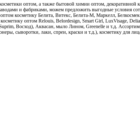
косметики оптом, а также бытовой химии оптом, декоративной 
заводами и фабриками, можем предложить выгодные условия сот
 оптом косметику Белита, Витекс, Белита-М, Маркелл, Белкосме
сметику оптом Relouis, Belordesign, Smart Girl, LuxVisage, Del
Suprim, Восход), Аквасан, мыло Лином, Greenelle и т.д. Ассорти
ры, сыворотки, лаки, спреи, краски и т.д.), косметику для лица 