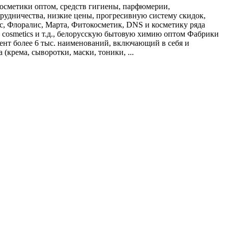
косметики оптом, средств гигиены, парфюмерии,
рудничества, низкие цены, прогресивную систему скидок,
кс, Флоралис, Марта, Фитокосметик, DNS и косметику ряда
ia cosmetics и т.д., белорусскую бытовую химию оптом Фабрики
мент более 6 тыс. наименований, включающий в себя и
(крема, сыворотки, маски, тоники, ...