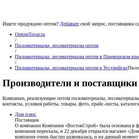
Ищете продукцию оптом?
Добавьте
свой запрос, поставщики са
OptomTovar.ru
/
Пиломатериалы, лесоматериалы оптом
/
Пиломатериалы, лесоматериалы оптом в Приморском кра
/
Пиломатериалы, лесоматериалы оптом в Уссурийске
Пило
Производители и поставщики 
Компании, реализующие оптом пиломатериалы, лесоматериалы в
контакты, условия работы, товары, фото, прайс-листы, каталоги
Дом плюс
Поставщик
О компании Компания «ВостокСтрой» была основана в февр
компания переехала, и 22 декабря открылся магазин «Дом
компания очень быстро развивалась, и на данный момен