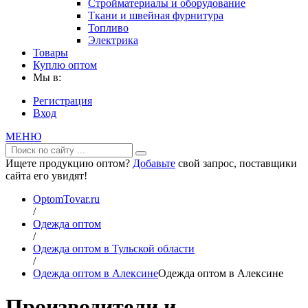
Стройматериалы и оборудование
Ткани и швейная фурнитура
Топливо
Электрика
Товары
Куплю оптом
Мы в:
Регистрация
Вход
МЕНЮ
Ищете продукцию оптом?
Добавьте
свой запрос, поставщики
сайта его увидят!
OptomTovar.ru
/
Одежда оптом
/
Одежда оптом в Тульской области
/
Одежда оптом в Алексине
Одежда оптом в Алексине
Производители и