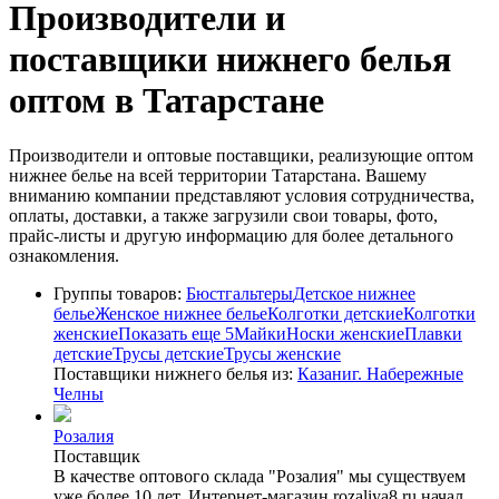
Производители и
поставщики нижнего белья
оптом в Татарстане
Производители и оптовые поставщики, реализующие оптом
нижнее белье на всей территории Татарстана. Вашему
вниманию компании представляют условия сотрудничества,
оплаты, доставки, а также загрузили свои товары, фото,
прайс-листы и другую информацию для более детального
ознакомления.
Группы товаров:
Бюстгальтеры
Детское нижнее
белье
Женское нижнее белье
Колготки детские
Колготки
женские
Показать еще 5
Майки
Носки женские
Плавки
детские
Трусы детские
Трусы женские
Поставщики нижнего белья из:
Казани
г. Набережные
Челны
Розалия
Поставщик
В качестве оптового склада "Розалия" мы существуем
уже более 10 лет. Интернет-магазин rozaliya8.ru начал