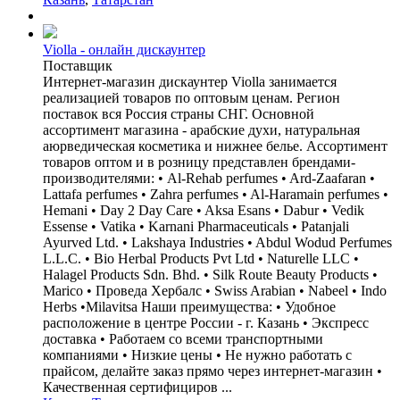
Violla - онлайн дискаунтер
Поставщик
Интернет-магазин дискаунтер Violla занимается
реализацией товаров по оптовым ценам. Регион
поставок вся Россия страны СНГ. Основной
ассортимент магазина - арабские духи, натуральная
аюрведическая косметика и нижнее белье. Ассортимент
товаров оптом и в розницу представлен брендами-
производителями: • Al-Rehab perfumes • Ard-Zaafaran •
Lattafa perfumes • Zahra perfumes • Al-Haramain perfumes •
Hemani • Day 2 Day Care • Aksa Esans • Dabur • Vedik
Essense • Vatika • Karnani Pharmaceuticals • Patanjali
Ayurved Ltd. • Lakshaya Industries • Abdul Wodud Perfumes
L.L.C. • Bio Herbal Products Pvt Ltd • Naturelle LLC •
Halagel Products Sdn. Bhd. • Silk Route Beauty Products •
Marico • Проведа Хербалс • Swiss Arabian • Nabeel • Indo
Herbs •Milavitsa Наши преимущества: • Удобное
расположение в центре России - г. Казань • Экспресс
доставка • Работаем со всеми транспортными
компаниями • Низкие цены • Не нужно работать с
прайсом, делайте заказ прямо через интернет-магазин •
Качественная сертифициров ...