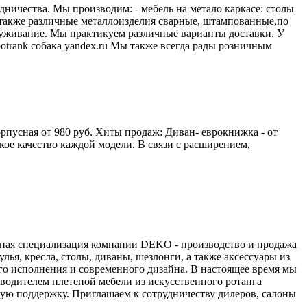
ничества. Мы производим: - мебель на метало каркасе: столы
а также различные металлоизделия сварные, штампованные,по
служивание. Мы практикуем различные варианты доставки. У
trank собака yandex.ru Мы также всегда рады розничным
орпусная от 980 руб. Хиты продаж: Диван- еврокнижка - от
кое качество каждой модели. В связи с расширением,
вная специализация компании DEKO - производство и продажа
лья, кресла, столы, диваны, шезлонги, а также аксессуары из
го исполнения и современного дизайна. В настоящее время мы
водителем плетеной мебели из искусственного ротанга
ную поддержку. Приглашаем к сотрудничеству дилеров, салоны