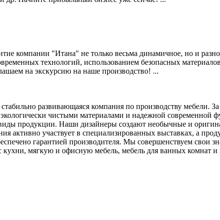
витие компании "Итана" не только весьма динамичное, но и разн
овременных технологий, использованием безопасных материало
ашаем на экскурсию на наше производство! ...
 и стабильно развивающаяся компания по производству мебели. За
 с экологически чистыми материалами и надежной современной 
виды продукции. Наши дизайнеры создают необычные и оригинал
ия активно участвует в специализированных выставках, а про
спечено гарантией производителя. Мы совершенствуем свои зна
 кухни, мягкую и офисную мебель, мебель для ванных комнат и 