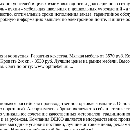
х покупателей в целях взаимовыгодного и долгосрочного сотруд
ель - кухни - мебель для школьных и дошкольных учреждений - 
чество, оптимальные сроки исполнения заказа, гарантийное об
подробную информацию вышлем по электронной почте. Пишите ooo
 и корпусная. Гарантия качества. Мягкая мебель от 3570 руб. К
 Кровать 2-х сп. - 3530 руб. Лучшие цены на рынке мебели. Высо
. Сайт по опту: www.optmebeli.ru ...
ающаяся российская производственно-торговая компания. Осно
хноротанга). Ассортимент фабрики включает в себя плетеные сту
о уникальное сочетание качественных материалов, традиционно
к и за рубежом. Компания DEKO является непосредственно произ
самые выгодные условия поставки, лучшие оптовые цены, реклам
и др. Начните прибыльный бизнес уже сейчас! ...