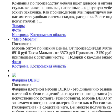
Компания по производству мебели ищет дилеров и оптовы
стулья, вешалки напольные, настенные, - корпусную меб
эскизу заказчика. Как производители Мы гарантируем ка
нас имеется удобная система скидок, рассрочка. Более 
покупателям!!! ...
Товары
Фото
Кострома
,
Костромская область
"Мир Мебели"
Поставщик
Мебель оптом по низким ценам. От производителя! Мягкая
6910 руб Тахта Малыш - от 3570 руб Прихожая - 3150 руб
приглашаем к сотрудничеству. + Подарки с каждым заказом
Фото
Кострома
,
Костромская область
Фабрика DEKO
Поставщик
Фабрика плетеной мебели DEKO - это динамично развив
плетеной мебели и изделий из искусственного ротанга (те
искусственного ротанга (техноротанга). Мебель DEKO эт
занимаемся построением дилерской сети как в России та
(техноротанга), в следствие чего, Вы можете получить 
мебели, садовые центры, интернет магазины, дизайнеров 