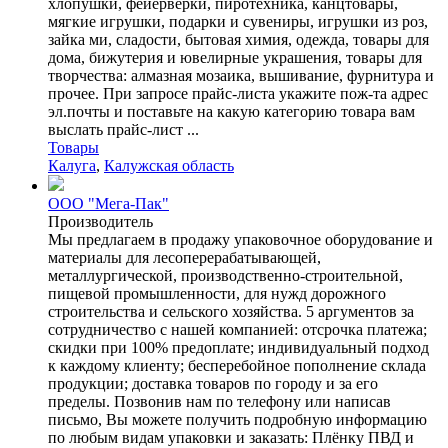
хлопушки, фейерверки, пиротехника, канцтовары,
мягкие игрушки, подарки и сувениры, игрушки из роз,
зайка ми, сладости, бытовая химия, одежда, товары для
дома, бижутерия и ювелирные украшения, товары для
творчества: алмазная мозаика, вышивание, фурнитура и
прочее. При запросе прайс-листа укажите пож-та адрес
эл.почты и поставьте на какую категорию товара вам
выслать прайс-лист ...
Товары
Калуга
,
Калужская область
ООО "Мега-Пак"
Производитель
Мы предлагаем в продажу упаковочное оборудование и
материалы для лесоперерабатывающей,
металлургической, производственно-строительной,
пищевой промышленности, для нужд дорожного
строительства и сельского хозяйства. 5 аргументов за
сотрудничество с нашей компанией: отсрочка платежа;
скидки при 100% предоплате; индивидуальный подход
к каждому клиенту; бесперебойное пополнение склада
продукции; доставка товаров по городу и за его
пределы. Позвонив нам по телефону или написав
письмо, Вы можете получить подробную информацию
по любым видам упаковки и заказать: Плёнку ПВД и