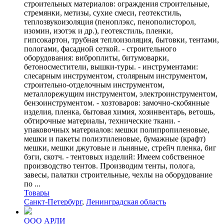
строительных материалов: ограждения строительные,
стремянки, метизы, сухие смеси, геотекстиль,
теплозвукоизоляция (пеноплэкс, пенополисторол,
изомин, изотэк и др.), геотекстиль, пленки,
гипсокартон, трубная теплоизоляция, бытовки, тентами,
пологами, фасадной сеткой. - строительного
оборудования: виброплиты, битумоварки,
бетоносместители, вышки-туры. - инструментами:
слесарным инструментом, столярным инструментом,
строительно-отделочным инструментом,
металлорежущим инструментом, электроинструментом,
бензоинструментом. - хозтоваров: замочно-скобянные
изделия, пленка, бытовая химия, хозинвентарь, ветошь,
обтирочные материалы, технические ткани. -
упаковочных материалов: мешки полипропиленовые,
мешки и пакеты полиэтиленовые, бумажные (крафт)
мешки, мешки джутовые и льняные, стрейч пленка, биг
бэги, скотч. - тентовых изделий: Имеем собственное
производство тентов. Производим тенты, полога,
завесы, палатки строительные, чехлы на оборудование
по ...
Товары
Санкт-Петербург
,
Ленинградская область
ООО АРЛИ