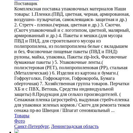
Поставщик
Комплексная поставка упаковочных материалов Наши
товары: 1.Пленки.(ПВД, цветная, черная, армированная,
воздушно- пузырчатая, самоклеящаяся- защитная и др.)
2. Стретч - пленки.(черная, цветная и др.) 3. Скотчи.
(Скотч упаковочный и с логотипом, цветной, малярный,
армированный и др.) 4. Пакеты и мешки.(для мусора
ПВД и ПНД, для строительного мусора из
полипропилена, из полипропилена белые с вкладышем
и без, Фасовочные пищевые пакеты (ПВД и ПНД)
рулоны, майка, упаковка, Пакеты zip-lock, Фасовочные
бумажные пакеты ) 5. Упаковочные ленты.(
полиэстеровая (PET), полипропиленовая (PP), стальная
(Металлическая) ) 6. Изделия из картона и бумаги.(
Гофроуголки, Гофрокартон, Гофрокороба, Бумага
оберточная) 7. Хозяйственная группа товаров. Перчатки
ХБ и с ПВХ, Ветошь, Средства индивидуальной
защиты) 8.Продукция для сельхоз производителей. (
Сенажная пленка (агрострейч), выдувная стрейч-пленка
для упаковки зеленых кормов./ Cкотч для ремонта тюков
сенажа пр-во Швеция / Шпагат сеновязальный ...
Товары
Фото
Санкт-Петербург
,
Ленинградская область