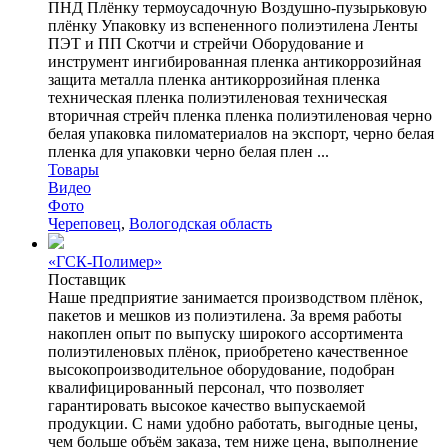
ПНД Плёнку термоусадочную Воздушно-пузырьковую
плёнку Упаковку из вспененного полиэтилена Ленты
ПЭТ и ПП Скотчи и стрейчи Оборудование и
инструмент ингибированная пленка антикоррозийная
защита металла пленка антикоррозийная пленка
техническая пленка полиэтиленовая техническая
вторичная стрейч пленка пленка полиэтиленовая черно
белая упаковка пиломатериалов на экспорт, черно белая
пленка для упаковки черно белая плен ...
Товары
Видео
Фото
Череповец
,
Вологодская область
«ГСК-Полимер»
Поставщик
Наше предприятие занимается производством плёнок,
пакетов и мешков из полиэтилена. За время работы
накоплен опыт по выпуску широкого ассортимента
полиэтиленовых плёнок, приобретено качественное
высокопроизводительное оборудование, подобран
квалифицированный персонал, что позволяет
гарантировать высокое качество выпускаемой
продукции. С нами удобно работать, выгодные цены,
чем больше объём заказа, тем ниже цена, выполнение