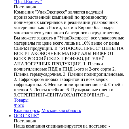
"UpakExpress"
Поставщик
Компания "УпакЭкспресс" является ведущей
производственной компанией по производству
полимерных материалов и реализации упаковочных
материалов как в Росии, так и в Европе.Благодаря
многолетнего успешного бартерного сотрудничества,
Вы можете заказать в "УпакЭкспресс" все упаковочные
материалы по цене всего лишь на 10% выше от цены
СЫРЬЯ продукции. В "УПАКЭКСПРЕСС" ЦЕНЫ НА
ВСЕ УПАКОВОЧНЫЕ МАТЕРИАЛЫ НИЖЕ ОТ
ВСЕХ РОССИЙСКИХ ПРОИЗВОДИТЕЛЕЙ
АНАЛОГИЧНЫХ ПРОДУКЦИИ. 1. Пленки
полиэтиленовые ПВД и ПНД 1-ого и 2-ого сорта 2.
Пленка термоусадочная. 3. Пленки полипропиленовые.
2. Гофрокороба любых габаритов из всех марок
гофрокартона. 3. Мешки полипропиленовые 4. Стрейч
пленки 5. Ленты клейкие. 6. Пузырьковые пленки
9.СТРЕППИНГ-ЛЕНТА(ОКАНТОВОЧНАЯ) ...
Товары
Фото
Красногорск
,
Московская область
ООО "КПК"
Поставщик
Наша компания специализируется на поставке: -