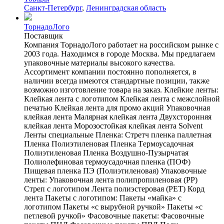
Санкт-Петербург
,
Ленинградская область
ТорнадоЛого
Поставщик
Компания ТорнадоЛого работает на российском рынке с
2003 года. Находимся в городе Москва. Мы предлагаем
упаковочные материалы высокого качества.
Ассортимент компании постоянно пополняется, в
наличии всегда имеются стандартные позиции, также
возможно изготовление товара на заказ. Клейкие ленты:
Клейкая лента с логотипом Клейкая лента с межслойной
печатью Клейкая лента для промо акций Упаковочная
клейкая лента Малярная клейкая лента Двухсторонняя
клейкая лента Морозостойкая клейкая лента Solvent
Ленты специальные Пленка: Стретч пленка паллетная
Пленка Полиэтиленовая Пленка Tермоусадочная
Полиэтиленовая Пленка Воздушно-Пузырчатая
Полиолефиновая термоусадочная пленка (ПОФ)
Пищевая пленка ПЭ (Полиэтиленовая) Упаковочные
ленты: Упаковочная лента полипропиленовая (PP)
Стреп с логотипом Лента полиэстеровая (PET) Корд
лента Пакеты с логотипом: Пакеты «майка» с
логотипом Пакеты «с вырубной ручкой» Пакеты «с
петлевой ручкой» Фасовочные пакеты: Фасовочные