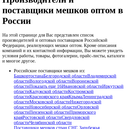
поставщики мешков оптом в
России
На этой странице для Вас представлен список
производителей и оптовых поставщиков Российской
Федерации, реализующих мешки оптом. Кроме описания
компаний и их контактной информации, Вы можете увидеть
условия работы, товары, фотогалерии, прайс-листы, каталоги
и многое другое.
Российские поставщики мешков из:
Башкортостана
Белгородской области
Владимирской
области
Вологодской области
Воронежской
области
Показать еще 16
Ивановской области
Иркутской
области
Калужской области
Костромской
области
Красноярского края
Крыма
Ленинградской
области
Московской области
Нижегородской
области
Новосибирской области
Орловской
области
Пензенской области
Приморского
края
Ростовской области
Свердловской
области
Челябинской области
Поставщики мешков стран СНГ, Зарубежья