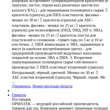
Широкий ассортимент суперконцентратов красителей (в
гранулах, пастах, порош-ках) различных цветов (по
каталогу RAL) - для окрашивания полимерного сырья: 
краситель (гранула) для ПВХ-пластикатов, фасовка -
мешки по 30 кг;  краситель (гранула) для АБС-
пластиков, фасовка - мешки по 25 кг;  краситель
(гранула) для полиолефинов (ПНД, ПВД, ПП и ЭВА),
фасовка - мешки по 25 кг;  краситель (паста) для
пластизолей и силиконов - гермет-тара по 5 кг и 10 кг
или бочки. 2. ПВХ-композиции и ЭВА, окрашенные в
массе (в наиболее востребованные цвета) – для
предприятий-производителей модульных напольных
покрытий на основе ЭВА и ПВХ. 3. Вторичное
гранулированное полимерное сырьё собственного
производства:  ПВХ-пластикат вторичный (гранула).
Натуральный, чёрный, цветной. Мешки по 30 кг. 
АБС-пластик вторичный (гранула). Чёрный, серый. Ме
...
Дзержинск
,
Нижегородская область
Орматек
Поставщик
ОРМАТЕК — ведущий российский производитель
товаров для сна. Компания занимает уверенные позиции