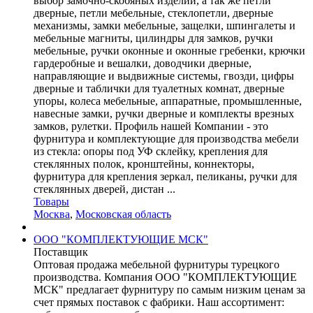
выбор замочно-скобяных изделий, а так же петли
дверные, петли мебельные, стеклопетли, дверные
механизмы, замки мебельные, защелки, шпингалеты и
мебельные магниты, цилиндры для замков, ручки
мебельные, ручки оконные и оконные гребенки, крючки
гардеробные и вешалки, доводчики дверные,
направляющие и выдвижные системы, гвозди, цифры
дверные и таблички для туалетных комнат, дверные
упоры, колеса мебельные, аппаратные, промышленные,
навесные замки, ручки дверные и комплекты врезных
замков, рулетки. Профиль нашей Компании - это
фурнитура и комплектующие для производства мебели
из стекла: опоры под УФ склейку, крепления для
стеклянных полок, кронштейны, коннекторы,
фурнитура для крепления зеркал, пеликаны, ручки для
стеклянных дверей, дистан ...
Товары
Москва
,
Московская область
ООО "КОМПЛЕКТУЮЩИЕ МСК"
Поставщик
Оптовая продажа мебельной фурнитуры турецкого
производства. Компания ООО "КОМПЛЕКТУЮЩИЕ
МСК" предлагает фурнитуру по самым низким ценам за
счет прямых поставок с фабрики. Наш ассортимент: